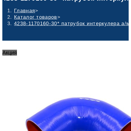
Главная
>
Каталог товаров
>
4238-1170160-30* патрубок интеркулера а/м 
Акция