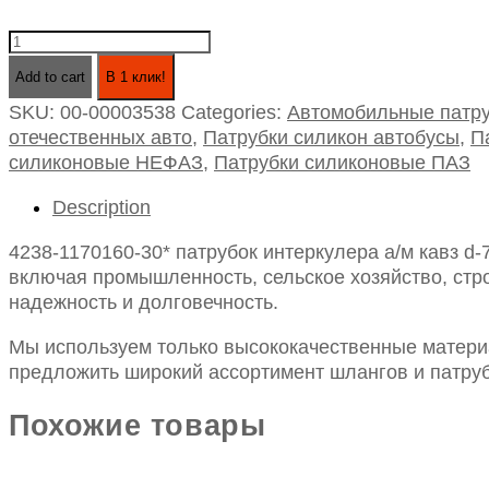
4238-
1170160-
Add to cart
В 1 клик!
30*
SKU:
00-00003538
Categories:
Автомобильные патру
патрубок
отечественных авто
,
Патрубки силикон автобусы
,
П
интеркулера
силиконовые НЕФАЗ
,
Патрубки силиконовые ПАЗ
а/
м
Description
кавз
d-
4238-1170160-30* патрубок интеркулера а/м кавз d-
76
включая промышленность, сельское хозяйство, стро
l-
надежность и долговечность.
165
с
Мы используем только высококачественные материа
мет.
предложить широкий ассортимент шлангов и патруб
кольцами
(силик.
Похожие товары
синий)
quantity