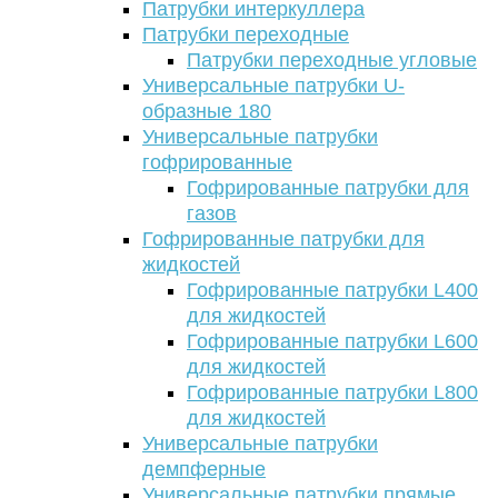
Патрубки интеркуллера
Патрубки переходные
Патрубки переходные угловые
Универсальные патрубки U-
образные 180
Универсальные патрубки
гофрированные
Гофрированные патрубки для
газов
Гофрированные патрубки для
жидкостей
Гофрированные патрубки L400
для жидкостей
Гофрированные патрубки L600
для жидкостей
Гофрированные патрубки L800
для жидкостей
Универсальные патрубки
демпферные
Универсальные патрубки прямые