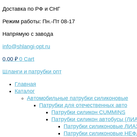
Перейти
Доставка по РФ и СНГ
к
Режим работы: Пн.-Пт 08-17
содержимому
Напрямую с завода
info@shlangi-opt.ru
0,00
₽
0
Cart
Шланги и патрубки опт
Главная
Каталог
Автомобильные патрубки силиконовые
Патрубки для отечественных авто
Патрубки силикон CUMMINS
Патрубки силикон автобусы (ЛИ
Патрубки силиконовые ЛИА
Патрубки силиконовые НЕ