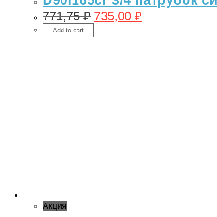
D90l165cr 3/4 патрубок с
771,75
₽
735,00
₽
Add to cart
Акция