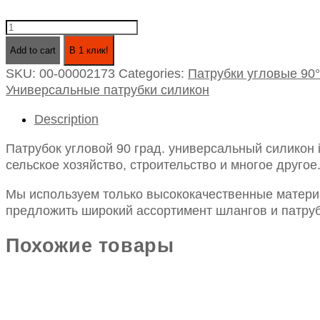
Патрубок
угловой
Add to cart
В 1 клик!
90
SKU:
00-00002173
Categories:
Патрубки угловые 90°
град.
Универсальные патрубки силикон
универсальный
силикон
Description
id50х100х100
quantity
Патрубок угловой 90 град. универсальный силикон
сельское хозяйство, строительство и многое другое
Мы используем только высококачественные материа
предложить широкий ассортимент шлангов и патруб
Похожие товары