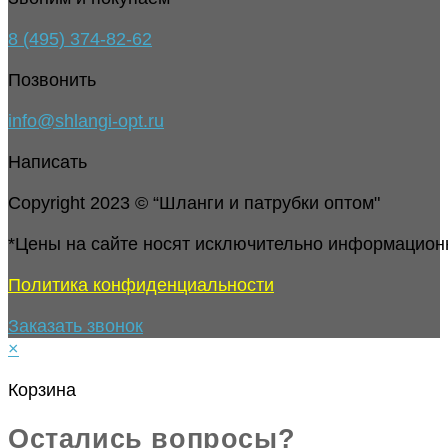
8 (495) 374-82-62
Позвонить
info@shlangi-opt.ru
Написать
Copyright 2023 © “Шланги и патрубки оптом"
*Цены на сайте носят исключительно информацион
Политика конфиденциальности
Заказать звонок
×
Корзина
Остались вопросы?