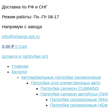
Перейти
Доставка по РФ и СНГ
к
Режим работы: Пн.-Пт 08-17
содержимому
Напрямую с завода
info@shlangi-opt.ru
0,00
₽
0
Cart
Шланги и патрубки опт
Главная
Каталог
Автомобильные патрубки силиконовые
Патрубки для отечественных авто
Патрубки силикон CUMMINS
Патрубки силикон автобусы (ЛИ
Патрубки силиконовые ЛИА
Патрубки силиконовые НЕ