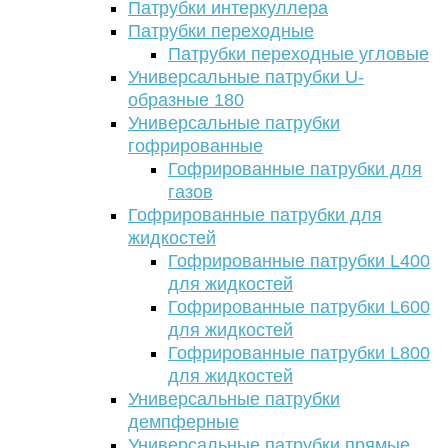
Патрубки интеркуллера
Патрубки переходные
Патрубки переходные угловые
Универсальные патрубки U-
образные 180
Универсальные патрубки
гофрированные
Гофрированные патрубки для
газов
Гофрированные патрубки для
жидкостей
Гофрированные патрубки L400
для жидкостей
Гофрированные патрубки L600
для жидкостей
Гофрированные патрубки L800
для жидкостей
Универсальные патрубки
демпферные
Универсальные патрубки прямые