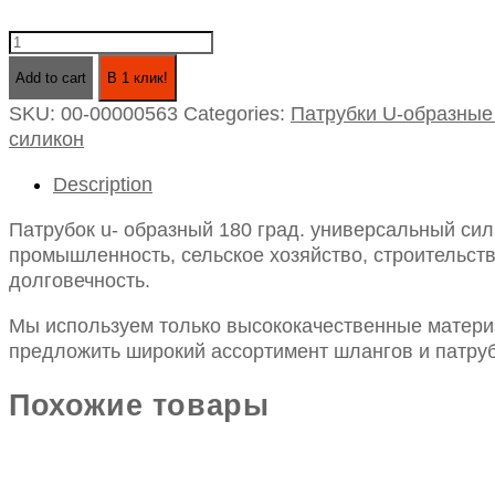
Патрубок
u-
Add to cart
В 1 клик!
образный
SKU:
00-00000563
Categories:
Патрубки U-образные
180
силикон
град.
универсальный
Description
силикон
id70,
Патрубок u- образный 180 град. универсальный сил
l127*210*127
промышленность, сельское хозяйство, строительств
quantity
долговечность.
Мы используем только высококачественные материа
предложить широкий ассортимент шлангов и патруб
Похожие товары