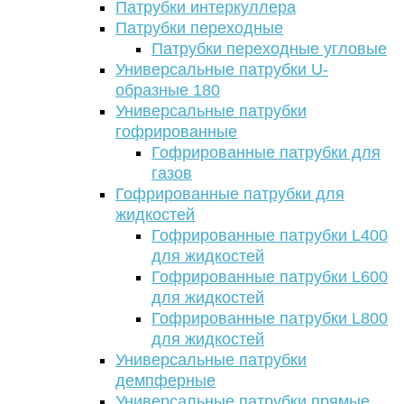
Патрубки интеркуллера
Патрубки переходные
Патрубки переходные угловые
Универсальные патрубки U-
образные 180
Универсальные патрубки
гофрированные
Гофрированные патрубки для
газов
Гофрированные патрубки для
жидкостей
Гофрированные патрубки L400
для жидкостей
Гофрированные патрубки L600
для жидкостей
Гофрированные патрубки L800
для жидкостей
Универсальные патрубки
демпферные
Универсальные патрубки прямые