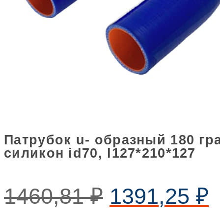
Патрубок u- образный 180 гр
силикон id70, l127*210*127
1460,81
₽
1391,25
₽