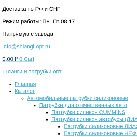
Перейти
Доставка по РФ и СНГ
к
Режим работы: Пн.-Пт 08-17
содержимому
Напрямую с завода
info@shlangi-opt.ru
0,00
₽
0
Cart
Шланги и патрубки опт
Главная
Каталог
Автомобильные патрубки силиконовые
Патрубки для отечественных авто
Патрубки силикон CUMMINS
Патрубки силикон автобусы (ЛИ
Патрубки силиконовые ЛИА
Патрубки силиконовые НЕ