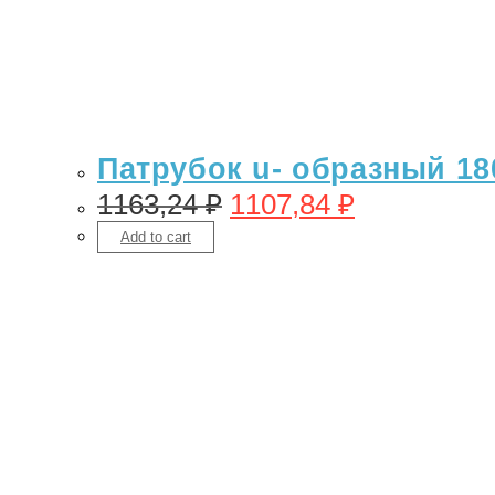
Патрубок u- образный 18
1163,24
₽
1107,84
₽
Add to cart