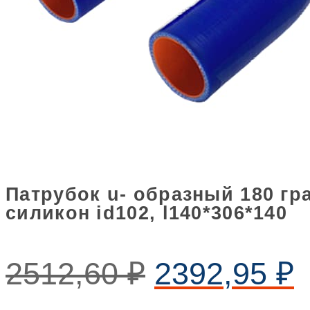
Патрубок u- образный 180 гр
силикон id102, l140*306*140
2512,60
₽
2392,95
₽