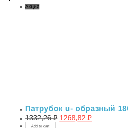
Акция
Патрубок u- образный 18
1332,26
₽
1268,82
₽
Add to cart