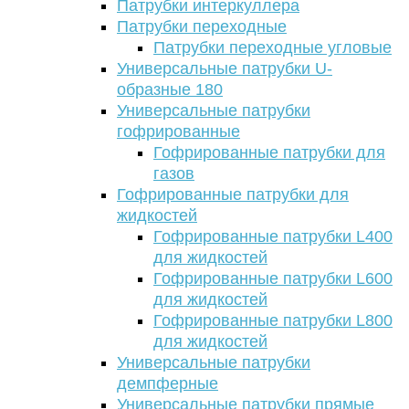
Патрубки интеркуллера
Патрубки переходные
Патрубки переходные угловые
Универсальные патрубки U-
образные 180
Универсальные патрубки
гофрированные
Гофрированные патрубки для
газов
Гофрированные патрубки для
жидкостей
Гофрированные патрубки L400
для жидкостей
Гофрированные патрубки L600
для жидкостей
Гофрированные патрубки L800
для жидкостей
Универсальные патрубки
демпферные
Универсальные патрубки прямые