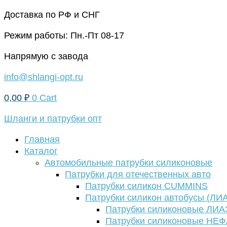
Перейти
Доставка по РФ и СНГ
к
Режим работы: Пн.-Пт 08-17
содержимому
Напрямую с завода
info@shlangi-opt.ru
0,00
₽
0
Cart
Шланги и патрубки опт
Главная
Каталог
Автомобильные патрубки силиконовые
Патрубки для отечественных авто
Патрубки силикон CUMMINS
Патрубки силикон автобусы (ЛИ
Патрубки силиконовые ЛИА
Патрубки силиконовые НЕ