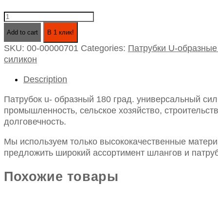
Патрубок
u-
Add to cart
В 1 клик!
образный
SKU:
00-00000701
Categories:
Патрубки U-образные
180
силикон
град.
универсальный
Description
силикон
id102,
Патрубок u- образный 180 град. универсальный сил
l140*306*140
промышленность, сельское хозяйство, строительств
quantity
долговечность.
Мы используем только высококачественные материа
предложить широкий ассортимент шлангов и патруб
Похожие товары