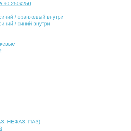
е 90 250х250
иний / оранжевый внутри
иний / синий внутри
нжевые
е
АЗ, НЕФАЗ, ПАЗ)
З