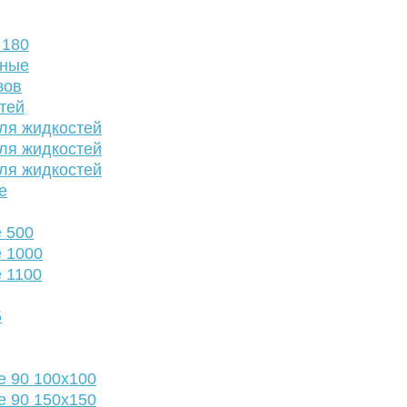
 180
нные
зов
тей
ля жидкостей
ля жидкостей
ля жидкостей
е
 500
 1000
 1100
5
е 90 100х100
е 90 150х150