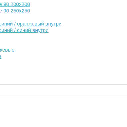
е 90 200х200
е 90 250х250
иний / оранжевый внутри
иний / синий внутри
нжевые
е