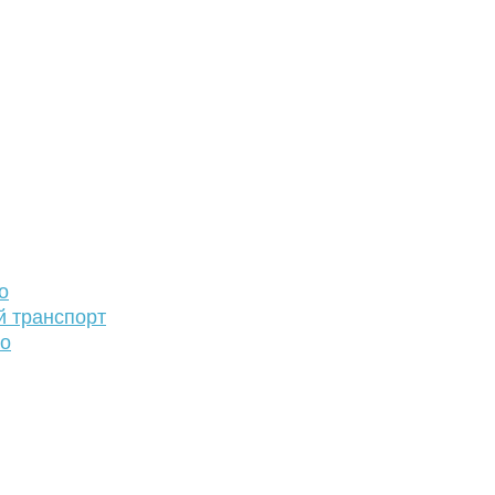
о
й транспорт
то