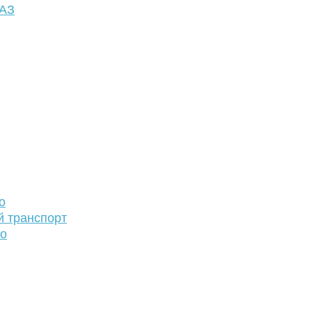
ФАЗ
о
й транспорт
то