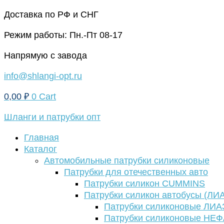
Перейти
Доставка по РФ и СНГ
к
Режим работы: Пн.-Пт 08-17
содержимому
Напрямую с завода
info@shlangi-opt.ru
0,00
₽
0
Cart
Шланги и патрубки опт
Главная
Каталог
Автомобильные патрубки силиконовые
Патрубки для отечественных авто
Патрубки силикон CUMMINS
Патрубки силикон автобусы (ЛИ
Патрубки силиконовые ЛИА
Патрубки силиконовые НЕ