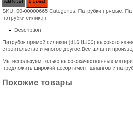
Add to cart
В 1 клик!
силикон
SKU:
00-00000665
Categories:
Патрубки прямые
,
Па
(d16
патрубки силикон
l1100)
quantity
Description
Патрубок прямой силикон (d16 l1100) высокого кач
строительство и многое другое.Все шланги произво
Мы используем только высококачественные материа
предложить широкий ассортимент шлангов и патруб
Похожие товары