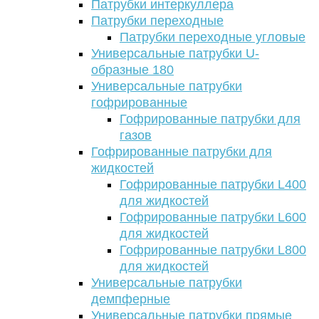
Патрубки интеркуллера
Патрубки переходные
Патрубки переходные угловые
Универсальные патрубки U-
образные 180
Универсальные патрубки
гофрированные
Гофрированные патрубки для
газов
Гофрированные патрубки для
жидкостей
Гофрированные патрубки L400
для жидкостей
Гофрированные патрубки L600
для жидкостей
Гофрированные патрубки L800
для жидкостей
Универсальные патрубки
демпферные
Универсальные патрубки прямые