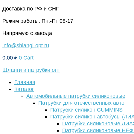
Перейти
Доставка по РФ и СНГ
к
Режим работы: Пн.-Пт 08-17
содержимому
Напрямую с завода
info@shlangi-opt.ru
0,00
₽
0
Cart
Шланги и патрубки опт
Главная
Каталог
Автомобильные патрубки силиконовые
Патрубки для отечественных авто
Патрубки силикон CUMMINS
Патрубки силикон автобусы (ЛИ
Патрубки силиконовые ЛИА
Патрубки силиконовые НЕ