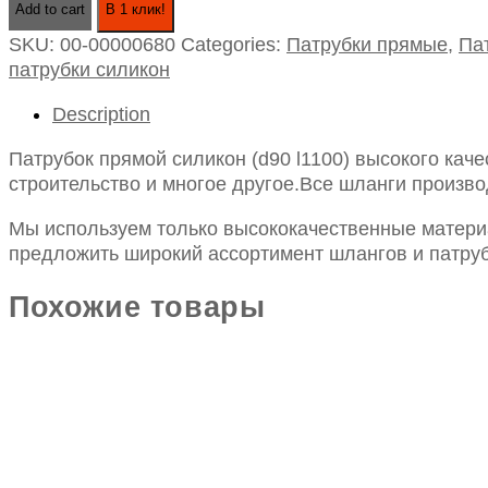
Add to cart
В 1 клик!
силикон
SKU:
00-00000680
Categories:
Патрубки прямые
,
Па
(d90
патрубки силикон
l1100)
quantity
Description
Патрубок прямой силикон (d90 l1100) высокого кач
строительство и многое другое.Все шланги произво
Мы используем только высококачественные материа
предложить широкий ассортимент шлангов и патруб
Похожие товары