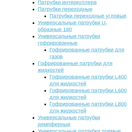
Патрубки интеркуллера
Патрубки переходные
Патрубки переходные угловые
Универсальные патрубки U-
образные 180
Универсальные патрубки
гофрированные
Гофрированные патрубки для
газов
Гофрированные патрубки для
жидкостей
Гофрированные патрубки L400
для жидкостей
Гофрированные патрубки L600
для жидкостей
Гофрированные патрубки L800
для жидкостей
Универсальные патрубки
демпферные
Универсальные патрубки прямые