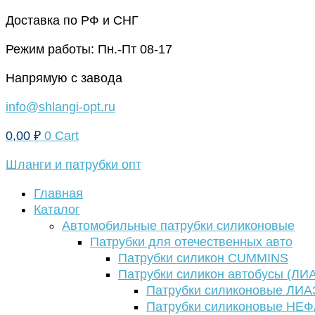
Перейти
Доставка по РФ и СНГ
к
Режим работы: Пн.-Пт 08-17
содержимому
Напрямую с завода
info@shlangi-opt.ru
0,00
₽
0
Cart
Шланги и патрубки опт
Главная
Каталог
Автомобильные патрубки силиконовые
Патрубки для отечественных авто
Патрубки силикон CUMMINS
Патрубки силикон автобусы (ЛИ
Патрубки силиконовые ЛИА
Патрубки силиконовые НЕ