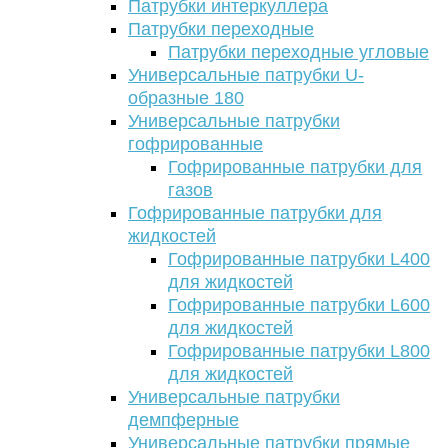
Патрубки интеркуллера
Патрубки переходные
Патрубки переходные угловые
Универсальные патрубки U-
образные 180
Универсальные патрубки
гофрированные
Гофрированные патрубки для
газов
Гофрированные патрубки для
жидкостей
Гофрированные патрубки L400
для жидкостей
Гофрированные патрубки L600
для жидкостей
Гофрированные патрубки L800
для жидкостей
Универсальные патрубки
демпферные
Универсальные патрубки прямые