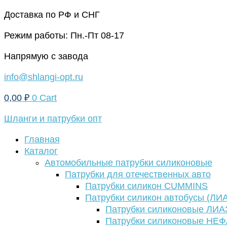
Перейти
Доставка по РФ и СНГ
к
Режим работы: Пн.-Пт 08-17
содержимому
Напрямую с завода
info@shlangi-opt.ru
0,00
₽
0
Cart
Шланги и патрубки опт
Главная
Каталог
Автомобильные патрубки силиконовые
Патрубки для отечественных авто
Патрубки силикон CUMMINS
Патрубки силикон автобусы (ЛИ
Патрубки силиконовые ЛИА
Патрубки силиконовые НЕ