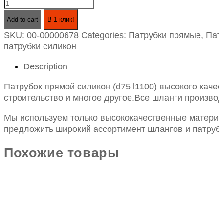
Патрубок
прямой
Add to cart
В 1 клик!
силикон
SKU:
00-00000678
Categories:
Патрубки прямые
,
Па
(d75
патрубки силикон
l1100)
quantity
Description
Патрубок прямой силикон (d75 l1100) высокого кач
строительство и многое другое.Все шланги произво
Мы используем только высококачественные материа
предложить широкий ассортимент шлангов и патруб
Похожие товары