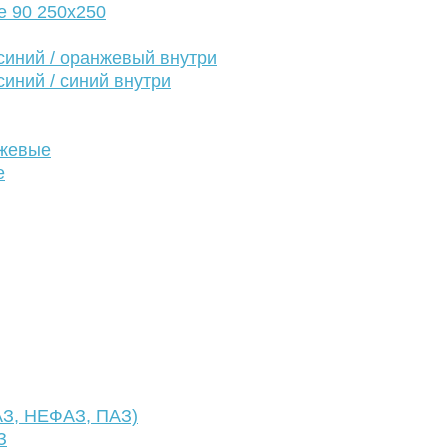
е 90 250х250
иний / оранжевый внутри
иний / синий внутри
нжевые
е
АЗ, НЕФАЗ, ПАЗ)
З