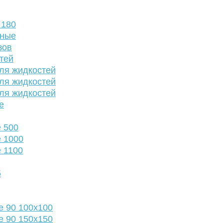
 180
нные
зов
тей
ля жидкостей
ля жидкостей
ля жидкостей
е
 500
 1000
 1100
5
е 90 100х100
е 90 150х150