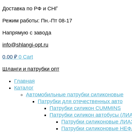
Перейти
Доставка по РФ и СНГ
к
Режим работы: Пн.-Пт 08-17
содержимому
Напрямую с завода
info@shlangi-opt.ru
0,00
₽
0
Cart
Шланги и патрубки опт
Главная
Каталог
Автомобильные патрубки силиконовые
Патрубки для отечественных авто
Патрубки силикон CUMMINS
Патрубки силикон автобусы (ЛИ
Патрубки силиконовые ЛИА
Патрубки силиконовые НЕ