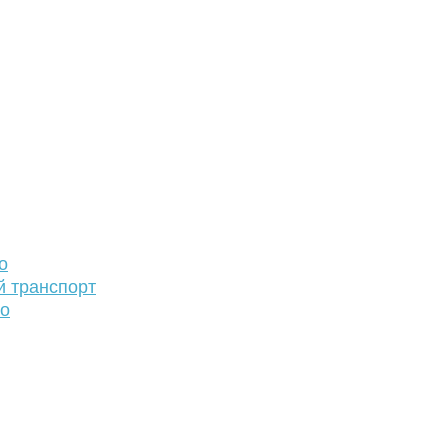
о
й транспорт
то