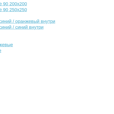
е 90 200х200
е 90 250х250
иний / оранжевый внутри
иний / синий внутри
нжевые
е