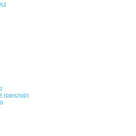
ФАЗ
о
й транспорт
то