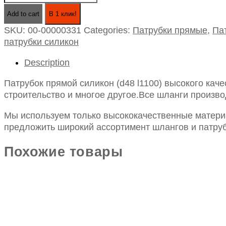
прямой
Add to cart
В 1 клик!
силикон
SKU:
00-00000331
Categories:
Патрубки прямые
,
Па
(d48
патрубки силикон
l1100)
quantity
Description
Патрубок прямой силикон (d48 l1100) высокого кач
строительство и многое другое.Все шланги произво
Мы используем только высококачественные материа
предложить широкий ассортимент шлангов и патруб
Похожие товары