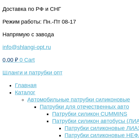
Перейти
Доставка по РФ и СНГ
к
Режим работы: Пн.-Пт 08-17
содержимому
Напрямую с завода
info@shlangi-opt.ru
0,00
₽
0
Cart
Шланги и патрубки опт
Главная
Каталог
Автомобильные патрубки силиконовые
Патрубки для отечественных авто
Патрубки силикон CUMMINS
Патрубки силикон автобусы (ЛИ
Патрубки силиконовые ЛИА
Патрубки силиконовые НЕ