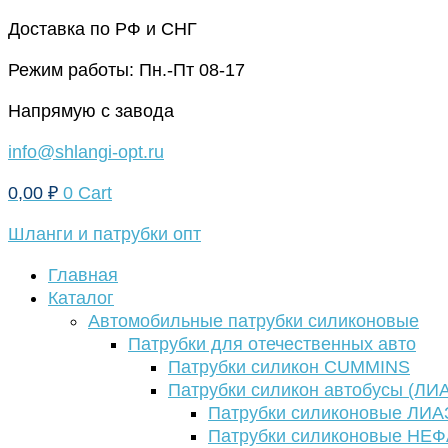
Перейти
Доставка по РФ и СНГ
к
Режим работы: Пн.-Пт 08-17
содержимому
Напрямую с завода
info@shlangi-opt.ru
0,00
₽
0
Cart
Шланги и патрубки опт
Главная
Каталог
Автомобильные патрубки силиконовые
Патрубки для отечественных авто
Патрубки силикон CUMMINS
Патрубки силикон автобусы (ЛИ
Патрубки силиконовые ЛИА
Патрубки силиконовые НЕ