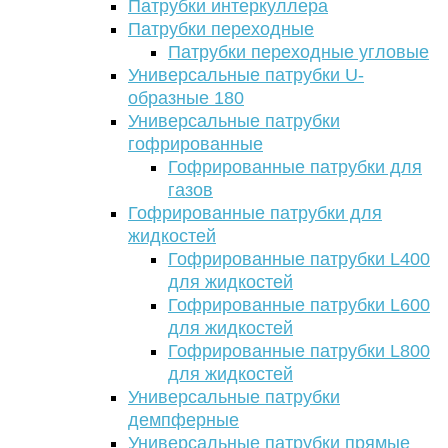
Патрубки интеркуллера
Патрубки переходные
Патрубки переходные угловые
Универсальные патрубки U-
образные 180
Универсальные патрубки
гофрированные
Гофрированные патрубки для
газов
Гофрированные патрубки для
жидкостей
Гофрированные патрубки L400
для жидкостей
Гофрированные патрубки L600
для жидкостей
Гофрированные патрубки L800
для жидкостей
Универсальные патрубки
демпферные
Универсальные патрубки прямые