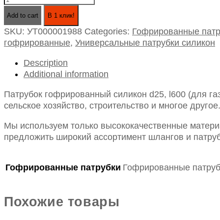
гофрированный
Add to cart
В 1 клик!
силикон
SKU:
УТ000001988
Categories:
Гофрированные патр
d25,
гофрированные
,
Универсальные патрубки силикон
l600
(для
Description
газов)
Additional information
синий
quantity
Патрубок гофрированный силикон d25, l600 (для г
сельское хозяйство, строительство и многое другое
Мы используем только высококачественные материа
предложить широкий ассортимент шлангов и патруб
Гофрированные патрубки
Гофрированные патруб
Похожие товары