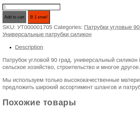
Патрубок
угловой
Add to cart
В 1 клик!
90
SKU:
УТ000001705
Categories:
Патрубки угловые 90
град.
Универсальные патрубки силикон
универсальный
силикон
Description
id20х150х150
quantity
Патрубок угловой 90 град. универсальный силикон
сельское хозяйство, строительство и многое другое
Мы используем только высококачественные материа
предложить широкий ассортимент шлангов и патруб
Похожие товары