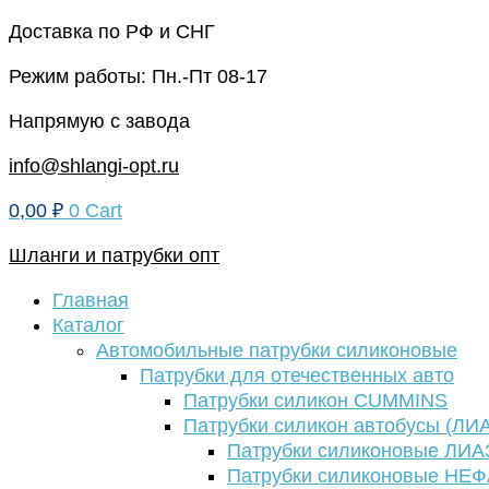
Перейти
Доставка по РФ и СНГ
к
Режим работы: Пн.-Пт 08-17
содержимому
Напрямую с завода
info@shlangi-opt.ru
0,00
₽
0
Cart
Шланги и патрубки опт
Главная
Каталог
Автомобильные патрубки силиконовые
Патрубки для отечественных авто
Патрубки силикон CUMMINS
Патрубки силикон автобусы (ЛИ
Патрубки силиконовые ЛИА
Патрубки силиконовые НЕ