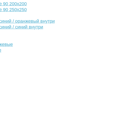
е 90 200х200
е 90 250х250
иний / оранжевый внутри
иний / синий внутри
нжевые
е