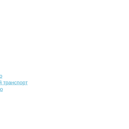
о
й транспорт
то