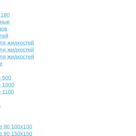
 180
нные
зов
тей
ля жидкостей
ля жидкостей
ля жидкостей
е
 500
 1000
 1100
5
е 90 100х100
е 90 150х150