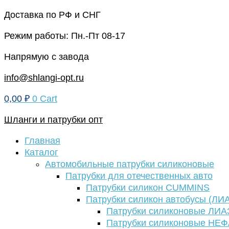
Перейти
Доставка по РФ и СНГ
к
Режим работы: Пн.-Пт 08-17
содержимому
Напрямую с завода
info@shlangi-opt.ru
0,00
₽
0
Cart
Шланги и патрубки опт
Главная
Каталог
Автомобильные патрубки силиконовые
Патрубки для отечественных авто
Патрубки силикон CUMMINS
Патрубки силикон автобусы (ЛИ
Патрубки силиконовые ЛИА
Патрубки силиконовые НЕ