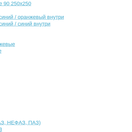
е 90 250х250
иний / оранжевый внутри
иний / синий внутри
нжевые
е
АЗ, НЕФАЗ, ПАЗ)
З