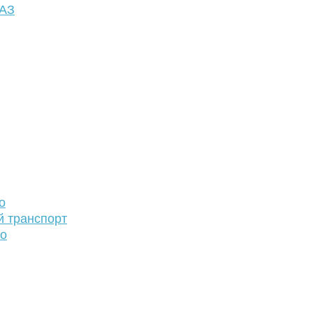
ФАЗ
о
й транспорт
то