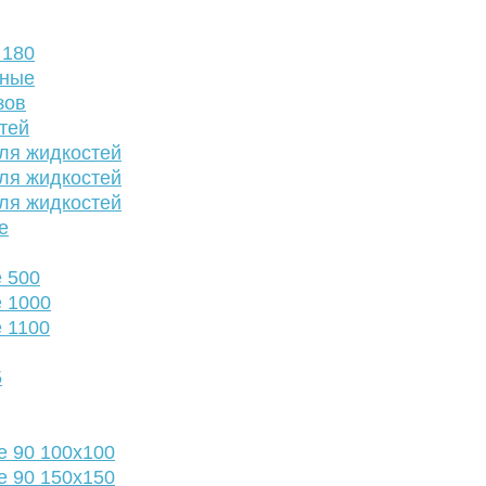
 180
нные
зов
тей
ля жидкостей
ля жидкостей
ля жидкостей
е
 500
 1000
 1100
5
е 90 100х100
е 90 150х150