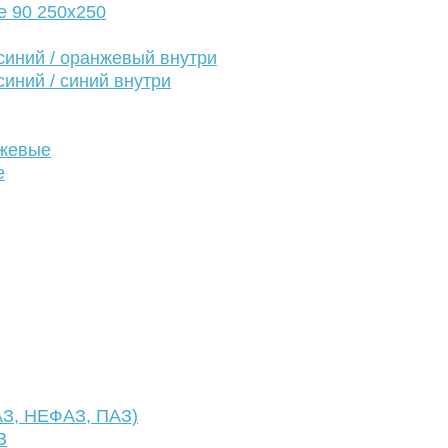
е 90 250х250
иний / оранжевый внутри
иний / синий внутри
нжевые
е
АЗ, НЕФАЗ, ПАЗ)
З