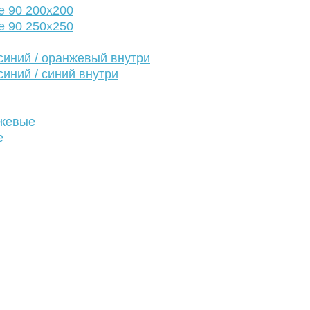
е 90 200х200
е 90 250х250
иний / оранжевый внутри
иний / синий внутри
нжевые
е