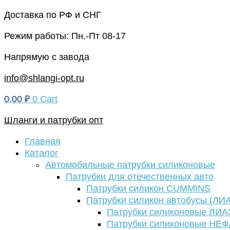
Перейти
Доставка по РФ и СНГ
к
Режим работы: Пн.-Пт 08-17
содержимому
Напрямую с завода
info@shlangi-opt.ru
0,00
₽
0
Cart
Шланги и патрубки опт
Главная
Каталог
Автомобильные патрубки силиконовые
Патрубки для отечественных авто
Патрубки силикон CUMMINS
Патрубки силикон автобусы (ЛИ
Патрубки силиконовые ЛИА
Патрубки силиконовые НЕ