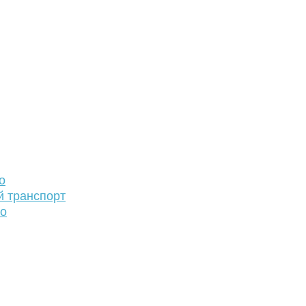
о
й транспорт
то