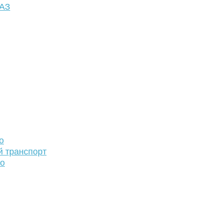
ФАЗ
о
й транспорт
то