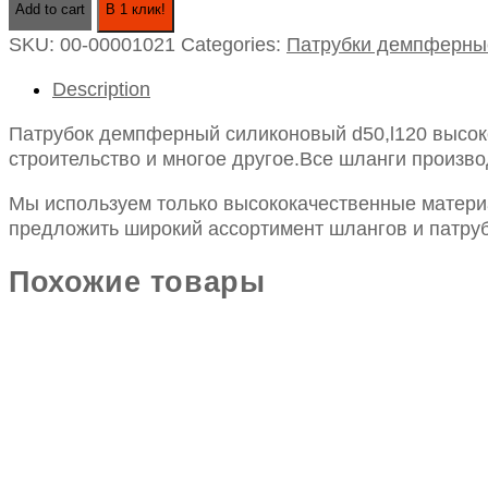
Add to cart
В 1 клик!
силиконовый
SKU:
00-00001021
Categories:
Патрубки демпферны
d50,l120
quantity
Description
Патрубок демпферный силиконовый d50,l120 высоко
строительство и многое другое.Все шланги произво
Мы используем только высококачественные материа
предложить широкий ассортимент шлангов и патруб
Похожие товары