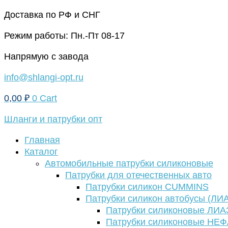
Перейти
Доставка по РФ и СНГ
к
Режим работы: Пн.-Пт 08-17
содержимому
Напрямую с завода
info@shlangi-opt.ru
0,00
₽
0
Cart
Шланги и патрубки опт
Главная
Каталог
Автомобильные патрубки силиконовые
Патрубки для отечественных авто
Патрубки силикон CUMMINS
Патрубки силикон автобусы (ЛИ
Патрубки силиконовые ЛИА
Патрубки силиконовые НЕ