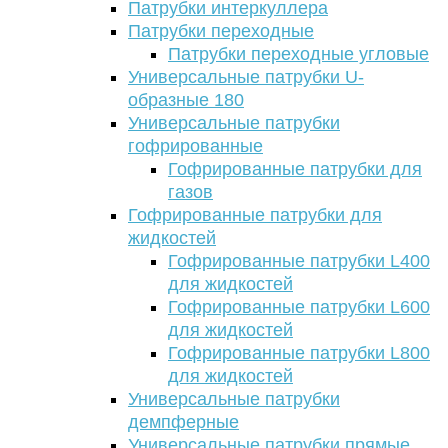
Патрубки интеркуллера
Патрубки переходные
Патрубки переходные угловые
Универсальные патрубки U-
образные 180
Универсальные патрубки
гофрированные
Гофрированные патрубки для
газов
Гофрированные патрубки для
жидкостей
Гофрированные патрубки L400
для жидкостей
Гофрированные патрубки L600
для жидкостей
Гофрированные патрубки L800
для жидкостей
Универсальные патрубки
демпферные
Универсальные патрубки прямые