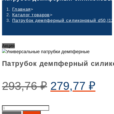
Главная
>
Каталог товаров
>
Патрубок демпферный силиконовый d50,l12
Акция
Патрубок демпферный силик
293,76
₽
279,77
₽
Патрубок
демпферный