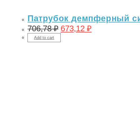
Патрубок демпферный си
706,78
₽
673,12
₽
Add to cart