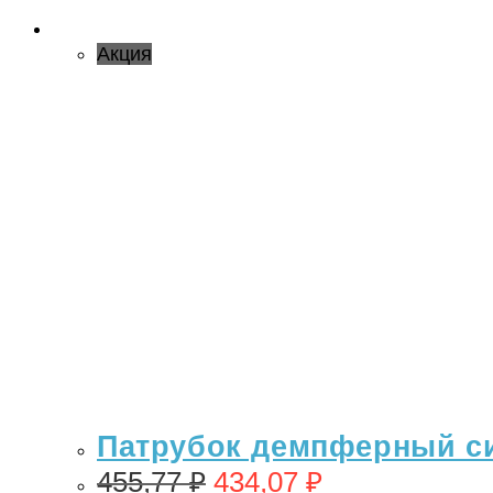
Акция
Патрубок демпферный си
455,77
₽
434,07
₽