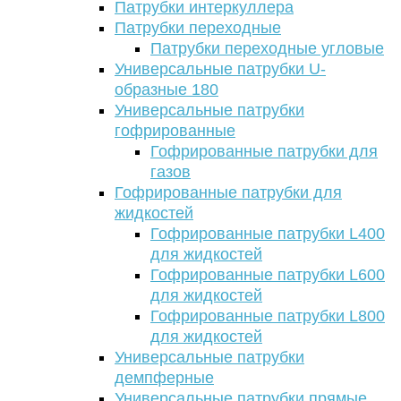
Патрубки интеркуллера
Патрубки переходные
Патрубки переходные угловые
Универсальные патрубки U-
образные 180
Универсальные патрубки
гофрированные
Гофрированные патрубки для
газов
Гофрированные патрубки для
жидкостей
Гофрированные патрубки L400
для жидкостей
Гофрированные патрубки L600
для жидкостей
Гофрированные патрубки L800
для жидкостей
Универсальные патрубки
демпферные
Универсальные патрубки прямые