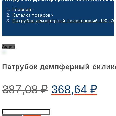
Главная
>
Каталог товаров
>
Патрубок демпферный силиконовый d90,l76
Акция
Патрубок демпферный силик
387,08
₽
368,64
₽
Патрубок