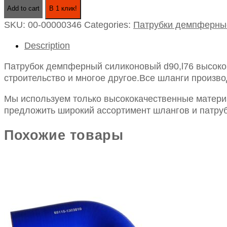
демпферный
Add to cart
В 1 клик!
силиконовый
SKU:
00-00000346
Categories:
Патрубки демпферны
d90,l76
quantity
Description
Патрубок демпферный силиконовый d90,l76 высоког
строительство и многое другое.Все шланги произво
Мы используем только высококачественные материа
предложить широкий ассортимент шлангов и патруб
Похожие товары