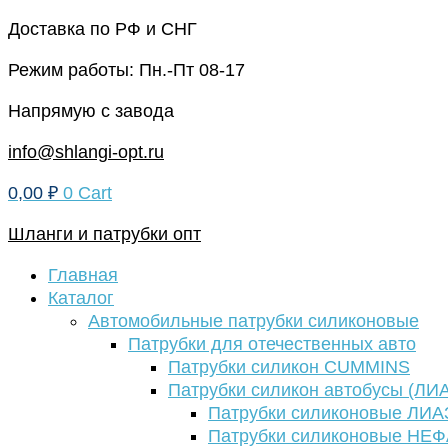
Перейти
Доставка по РФ и СНГ
к
Режим работы: Пн.-Пт 08-17
содержимому
Напрямую с завода
info@shlangi-opt.ru
0,00
₽
0
Cart
Шланги и патрубки опт
Главная
Каталог
Автомобильные патрубки силиконовые
Патрубки для отечественных авто
Патрубки силикон CUMMINS
Патрубки силикон автобусы (ЛИ
Патрубки силиконовые ЛИА
Патрубки силиконовые НЕ