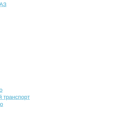
ФАЗ
о
й транспорт
то