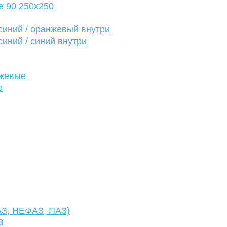
е 90 250х250
иний / оранжевый внутри
иний / синий внутри
нжевые
е
АЗ, НЕФАЗ, ПАЗ)
З