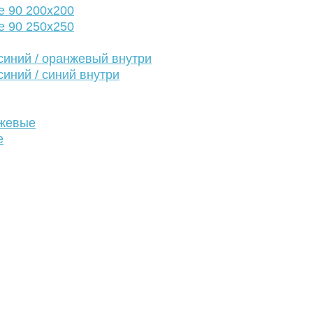
е 90 200х200
е 90 250х250
иний / оранжевый внутри
иний / синий внутри
нжевые
е