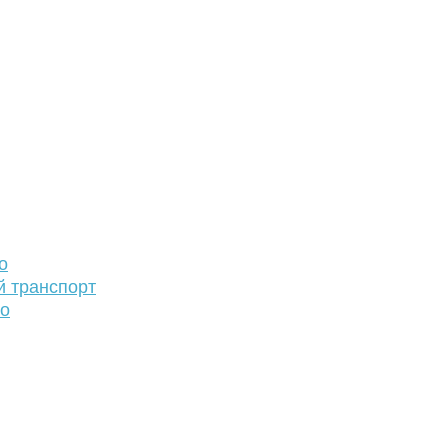
о
й транспорт
то