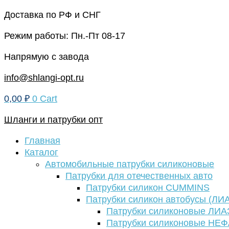
Перейти
Доставка по РФ и СНГ
к
Режим работы: Пн.-Пт 08-17
содержимому
Напрямую с завода
info@shlangi-opt.ru
0,00
₽
0
Cart
Шланги и патрубки опт
Главная
Каталог
Автомобильные патрубки силиконовые
Патрубки для отечественных авто
Патрубки силикон CUMMINS
Патрубки силикон автобусы (ЛИ
Патрубки силиконовые ЛИА
Патрубки силиконовые НЕ