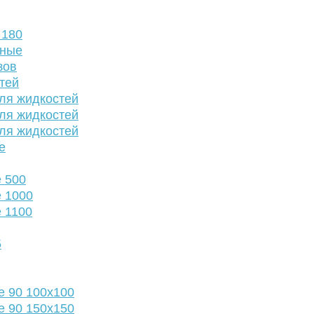
 180
нные
зов
тей
ля жидкостей
ля жидкостей
ля жидкостей
е
 500
 1000
 1100
5
е 90 100х100
е 90 150х150