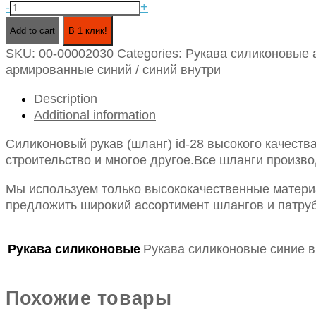
Силиконовый
-
+
рукав
Add to cart
В 1 клик!
(шланг)
SKU:
00-00002030
Categories:
Рукава силиконовые
id-
армированные синий / синий внутри
28.,
синий
Description
внутри
Additional information
quantity
Силиконовый рукав (шланг) id-28 высокого качеств
строительство и многое другое.Все шланги произво
Мы используем только высококачественные материа
предложить широкий ассортимент шлангов и патруб
Рукава силиконовые
Рукава силиконовые синие в
Похожие товары