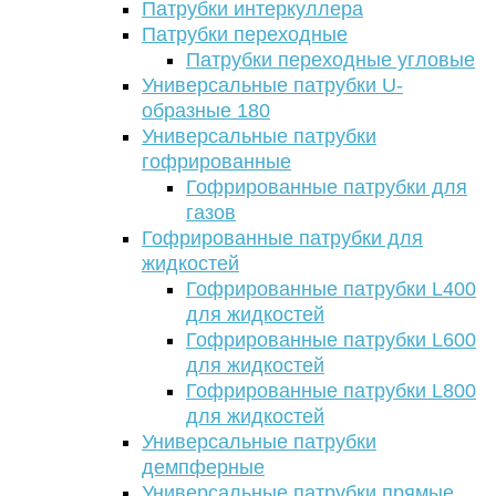
Патрубки интеркуллера
Патрубки переходные
Патрубки переходные угловые
Универсальные патрубки U-
образные 180
Универсальные патрубки
гофрированные
Гофрированные патрубки для
газов
Гофрированные патрубки для
жидкостей
Гофрированные патрубки L400
для жидкостей
Гофрированные патрубки L600
для жидкостей
Гофрированные патрубки L800
для жидкостей
Универсальные патрубки
демпферные
Универсальные патрубки прямые