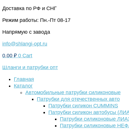
Перейти
Доставка по РФ и СНГ
к
Режим работы: Пн.-Пт 08-17
содержимому
Напрямую с завода
info@shlangi-opt.ru
0,00
₽
0
Cart
Шланги и патрубки опт
Главная
Каталог
Автомобильные патрубки силиконовые
Патрубки для отечественных авто
Патрубки силикон CUMMINS
Патрубки силикон автобусы (ЛИ
Патрубки силиконовые ЛИА
Патрубки силиконовые НЕ