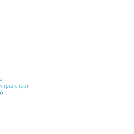
о
й транспорт
то