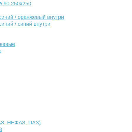
е 90 250х250
иний / оранжевый внутри
иний / синий внутри
нжевые
е
АЗ, НЕФАЗ, ПАЗ)
З