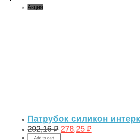
Акция
Патрубок силикон интерку
292,16
₽
278,25
₽
Add to cart