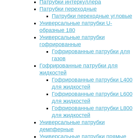
Патрубки интеркуллера
Патрубки переходные
Патрубки переходные угловые
Универсальные патрубки U-
образные 180
Универсальные патрубки
гофрированные
Гофрированные патрубки для
газов
Гофрированные патрубки для
жидкостей
Гофрированные патрубки L400
для жидкостей
Гофрированные патрубки L600
для жидкостей
Гофрированные патрубки L800
для жидкостей
Универсальные патрубки
демпферные
Универсальные патрубки прямые