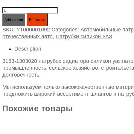
3163-
1303028
Add to cart
В 1 клик!
патрубок
SKU:
УТ000001092
Categories:
Автомобильные патр
радиатора
отечественных авто
,
Патрубки силикон УАЗ
силикон
уаз
Description
патриот
отводящий
3163-1303028 патрубок радиатора силикон уаз пат
(4сл/5мм)
промышленность, сельское хозяйство, строительств
quantity
долговечность.
Мы используем только высококачественные материа
предложить широкий ассортимент шлангов и патруб
Похожие товары