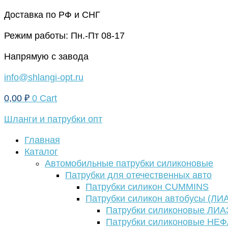
Перейти
Доставка по РФ и СНГ
к
Режим работы: Пн.-Пт 08-17
содержимому
Напрямую с завода
info@shlangi-opt.ru
0,00
₽
0
Cart
Шланги и патрубки опт
Главная
Каталог
Автомобильные патрубки силиконовые
Патрубки для отечественных авто
Патрубки силикон CUMMINS
Патрубки силикон автобусы (ЛИ
Патрубки силиконовые ЛИА
Патрубки силиконовые НЕ