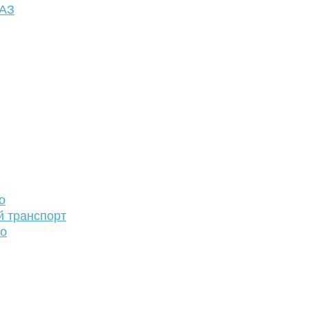
ФАЗ
о
й транспорт
то