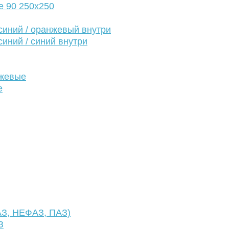
е 90 250х250
иний / оранжевый внутри
иний / синий внутри
нжевые
е
АЗ, НЕФАЗ, ПАЗ)
З