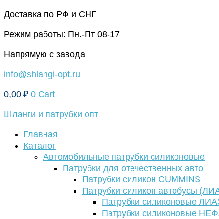
Перейти
Доставка по РФ и СНГ
к
Режим работы: Пн.-Пт 08-17
содержимому
Напрямую с завода
info@shlangi-opt.ru
0,00
₽
0
Cart
Шланги и патрубки опт
Главная
Каталог
Автомобильные патрубки силиконовые
Патрубки для отечественных авто
Патрубки силикон CUMMINS
Патрубки силикон автобусы (ЛИ
Патрубки силиконовые ЛИА
Патрубки силиконовые НЕ