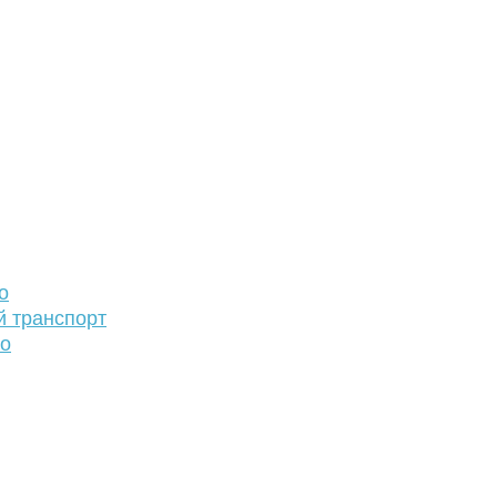
о
й транспорт
то