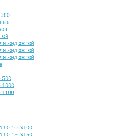
 180
нные
зов
тей
ля жидкостей
ля жидкостей
ля жидкостей
е
 500
 1000
 1100
5
е 90 100х100
е 90 150х150