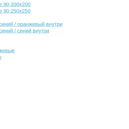
е 90 200х200
е 90 250х250
иний / оранжевый внутри
иний / синий внутри
нжевые
е