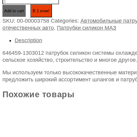
646459-
1303012
В 1 клик!
Add to cart
патрубок
SKU:
00-00003758
Categories:
Автомобильные патру
силикон
отечественных авто
,
Патрубки силикон МАЗ
системы
охлаждения
Description
мазман
quantity
646459-1303012 патрубок силикон системы охлажде
сельское хозяйство, строительство и многое другое
Мы используем только высококачественные материа
предложить широкий ассортимент шлангов и патруб
Похожие товары