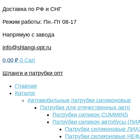
Перейти
Доставка по РФ и СНГ
к
Режим работы: Пн.-Пт 08-17
содержимому
Напрямую с завода
info@shlangi-opt.ru
0,00
₽
0
Cart
Шланги и патрубки опт
Главная
Каталог
Автомобильные патрубки силиконовые
Патрубки для отечественных авто
Патрубки силикон CUMMINS
Патрубки силикон автобусы (ЛИ
Патрубки силиконовые ЛИА
Патрубки силиконовые НЕ