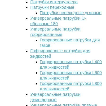
Патрубки интеркуллера
Патрубки переходные
Патрубки переходные угловые
Универсальные патрубки U-
образные 180
Универсальные патрубки
гофрированные
Гофрированные патрубки для
газов
Гофрированные патрубки для
жидкостей
Гофрированные патрубки L400
для жидкостей
Гофрированные патрубки L600
для жидкостей
Гофрированные патрубки L800
для жидкостей
Универсальные патрубки
демпферные
Универсальные патрубки прямые