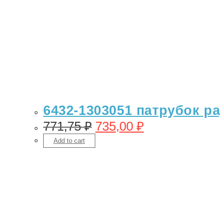
6432-1303051 патрубок ра
771,75
₽
735,00
₽
Add to cart