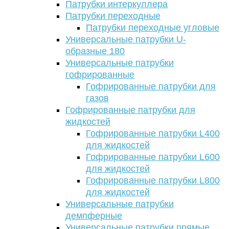
Патрубки интеркуллера
Патрубки переходные
Патрубки переходные угловые
Универсальные патрубки U-
образные 180
Универсальные патрубки
гофрированные
Гофрированные патрубки для
газов
Гофрированные патрубки для
жидкостей
Гофрированные патрубки L400
для жидкостей
Гофрированные патрубки L600
для жидкостей
Гофрированные патрубки L800
для жидкостей
Универсальные патрубки
демпферные
Универсальные патрубки прямые