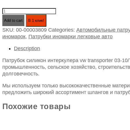
Патрубок
силикон
Add to cart
В 1 клик!
интеркулера
SKU:
00-00003809
Categories:
Автомобильные патру
vw
иномарок
,
Патрубки иномарки легковые авто
transporter
03-
Description
10/7h0145709
/
Патрубок силикон интеркулера vw transporter 03-1
7h0145709b
промышленность, сельское хозяйство, строительств
quantity
долговечность.
Мы используем только высококачественные материа
предложить широкий ассортимент шлангов и патруб
Похожие товары