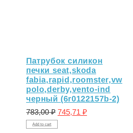
Патрубок силикон
печки seat,skoda
fabia,rapid,roomster,vw
polo,derby,vento-ind
черный (6r0122157b-2)
783,00
₽
745,71
₽
Add to cart