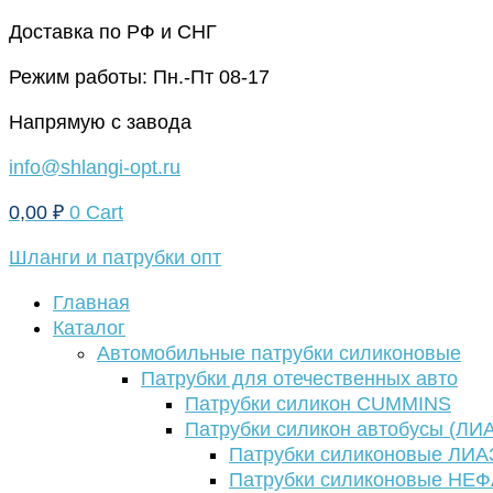
Перейти
Доставка по РФ и СНГ
к
Режим работы: Пн.-Пт 08-17
содержимому
Напрямую с завода
info@shlangi-opt.ru
0,00
₽
0
Cart
Шланги и патрубки опт
Главная
Каталог
Автомобильные патрубки силиконовые
Патрубки для отечественных авто
Патрубки силикон CUMMINS
Патрубки силикон автобусы (ЛИ
Патрубки силиконовые ЛИА
Патрубки силиконовые НЕ