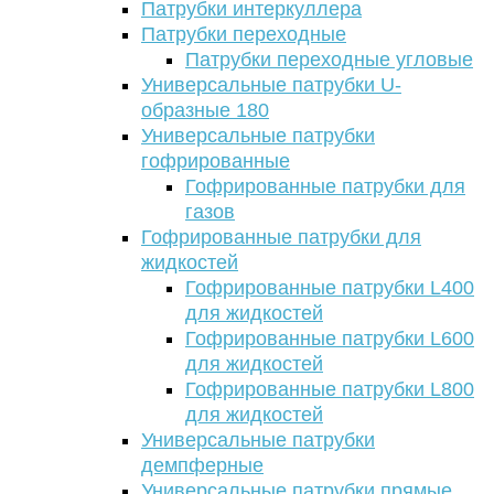
Патрубки интеркуллера
Патрубки переходные
Патрубки переходные угловые
Универсальные патрубки U-
образные 180
Универсальные патрубки
гофрированные
Гофрированные патрубки для
газов
Гофрированные патрубки для
жидкостей
Гофрированные патрубки L400
для жидкостей
Гофрированные патрубки L600
для жидкостей
Гофрированные патрубки L800
для жидкостей
Универсальные патрубки
демпферные
Универсальные патрубки прямые