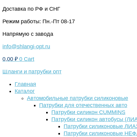
Перейти
Доставка по РФ и СНГ
к
Режим работы: Пн.-Пт 08-17
содержимому
Напрямую с завода
info@shlangi-opt.ru
0,00
₽
0
Cart
Шланги и патрубки опт
Главная
Каталог
Автомобильные патрубки силиконовые
Патрубки для отечественных авто
Патрубки силикон CUMMINS
Патрубки силикон автобусы (ЛИ
Патрубки силиконовые ЛИА
Патрубки силиконовые НЕ