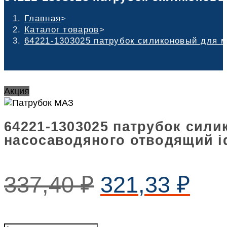
Главная
>
Каталог товаров
>
64221-1303025 патрубок силиконовый для м
Акция
64221-1303025 патрубок сил
насосаводяного отводящий id
337,40
₽
321,33
₽