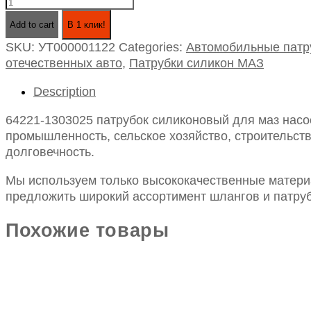
64221-
1303025
Add to cart
В 1 клик!
патрубок
SKU:
УТ000001122
Categories:
Автомобильные патр
силиконовый
отечественных авто
,
Патрубки силикон МАЗ
для
маз
Description
насосаводяного
отводящий
64221-1303025 патрубок силиконовый для маз насо
id
промышленность, сельское хозяйство, строительств
70-
долговечность.
130
quantity
Мы используем только высококачественные материа
предложить широкий ассортимент шлангов и патруб
Похожие товары