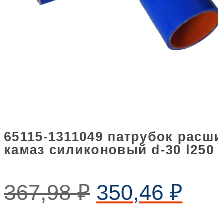
65115-1311049 патрубок расш
камаз силиконовый d-30 l250
367,98
₽
350,46
₽