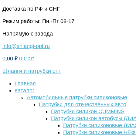
Перейти
Доставка по РФ и СНГ
к
Режим работы: Пн.-Пт 08-17
содержимому
Напрямую с завода
info@shlangi-opt.ru
0,00
₽
0
Cart
Шланги и патрубки опт
Главная
Каталог
Автомобильные патрубки силиконовые
Патрубки для отечественных авто
Патрубки силикон CUMMINS
Патрубки силикон автобусы (ЛИ
Патрубки силиконовые ЛИА
Патрубки силиконовые НЕ