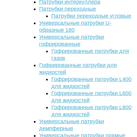
Патрубки интеркуллера
Патрубки переходные
Патрубки переходные угловые
Универсальные патрубки U-
образные 180
Универсальные патрубки
гофрированные
Гофрированные патрубки для
газов
Гофрированные патрубки для
жидкостей
Гофрированные патрубки L400
для жидкостей
Гофрированные патрубки L600
для жидкостей
Гофрированные патрубки L800
для жидкостей
Универсальные патрубки
демпферные
Универсальные патрубки прямые