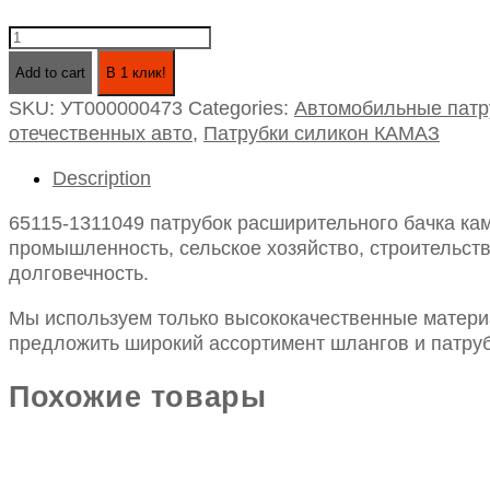
65115-
1311049
Add to cart
В 1 клик!
патрубок
SKU:
УТ000000473
Categories:
Автомобильные патр
расширительного
отечественных авто
,
Патрубки силикон КАМАЗ
бачка
камаз
Description
силиконовый
d-
65115-1311049 патрубок расширительного бачка кам
30
промышленность, сельское хозяйство, строительств
l250
долговечность.
quantity
Мы используем только высококачественные материа
предложить широкий ассортимент шлангов и патруб
Похожие товары