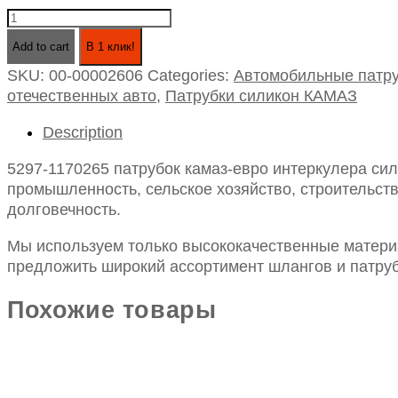
5297-
1170265
Add to cart
В 1 клик!
патрубок
SKU:
00-00002606
Categories:
Автомобильные патру
камаз-
отечественных авто
,
Патрубки силикон КАМАЗ
евро
интеркулера
Description
силикон
id-
5297-1170265 патрубок камаз-евро интеркулера сил
100
промышленность, сельское хозяйство, строительств
l-
долговечность.
90
quantity
Мы используем только высококачественные материа
предложить широкий ассортимент шлангов и патруб
Похожие товары