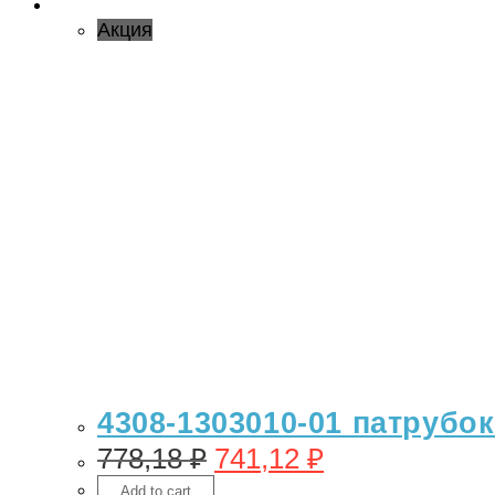
Акция
4308-1303010-01 патрубо
778,18
₽
741,12
₽
Add to cart