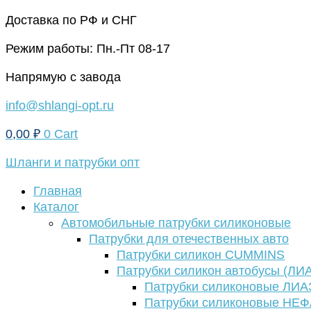
Перейти
Доставка по РФ и СНГ
к
Режим работы: Пн.-Пт 08-17
содержимому
Напрямую с завода
info@shlangi-opt.ru
0,00
₽
0
Cart
Шланги и патрубки опт
Главная
Каталог
Автомобильные патрубки силиконовые
Патрубки для отечественных авто
Патрубки силикон CUMMINS
Патрубки силикон автобусы (ЛИ
Патрубки силиконовые ЛИА
Патрубки силиконовые НЕ