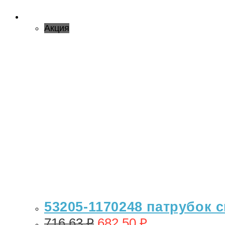
Акция
53205-1170248 патрубок 
716,63
₽
682,50
₽