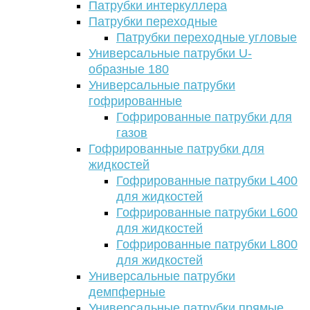
Патрубки интеркуллера
Патрубки переходные
Патрубки переходные угловые
Универсальные патрубки U-
образные 180
Универсальные патрубки
гофрированные
Гофрированные патрубки для
газов
Гофрированные патрубки для
жидкостей
Гофрированные патрубки L400
для жидкостей
Гофрированные патрубки L600
для жидкостей
Гофрированные патрубки L800
для жидкостей
Универсальные патрубки
демпферные
Универсальные патрубки прямые