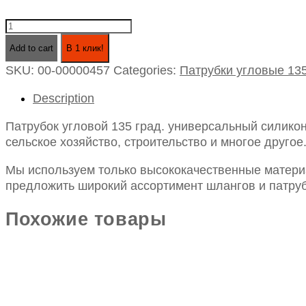
Патрубок
угловой
Add to cart
В 1 клик!
135
SKU:
00-00000457
Categories:
Патрубки угловые 13
град.
универсальный
Description
силикон
id75х150х150
Патрубок угловой 135 град. универсальный силико
quantity
сельское хозяйство, строительство и многое другое
Мы используем только высококачественные материа
предложить широкий ассортимент шлангов и патруб
Похожие товары