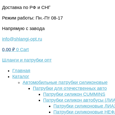
Перейти
Доставка по РФ и СНГ
к
Режим работы: Пн.-Пт 08-17
содержимому
Напрямую с завода
info@shlangi-opt.ru
0,00
₽
0
Cart
Шланги и патрубки опт
Главная
Каталог
Автомобильные патрубки силиконовые
Патрубки для отечественных авто
Патрубки силикон CUMMINS
Патрубки силикон автобусы (ЛИ
Патрубки силиконовые ЛИА
Патрубки силиконовые НЕ