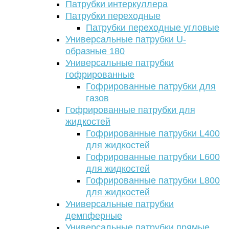
Патрубки интеркуллера
Патрубки переходные
Патрубки переходные угловые
Универсальные патрубки U-
образные 180
Универсальные патрубки
гофрированные
Гофрированные патрубки для
газов
Гофрированные патрубки для
жидкостей
Гофрированные патрубки L400
для жидкостей
Гофрированные патрубки L600
для жидкостей
Гофрированные патрубки L800
для жидкостей
Универсальные патрубки
демпферные
Универсальные патрубки прямые