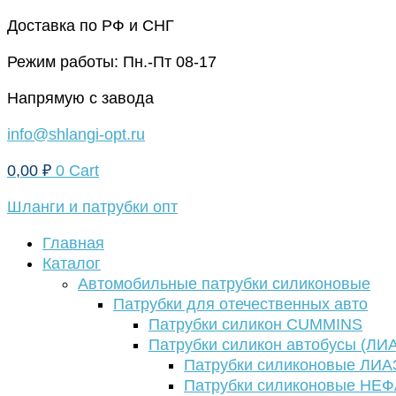
Перейти
Доставка по РФ и СНГ
к
Режим работы: Пн.-Пт 08-17
содержимому
Напрямую с завода
info@shlangi-opt.ru
0,00
₽
0
Cart
Шланги и патрубки опт
Главная
Каталог
Автомобильные патрубки силиконовые
Патрубки для отечественных авто
Патрубки силикон CUMMINS
Патрубки силикон автобусы (ЛИ
Патрубки силиконовые ЛИА
Патрубки силиконовые НЕ