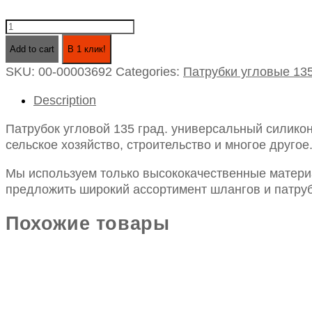
Патрубок
угловой
Add to cart
В 1 клик!
135
SKU:
00-00003692
Categories:
Патрубки угловые 13
град.
универсальный
Description
силикон
id28х150х150
Патрубок угловой 135 град. универсальный силико
quantity
сельское хозяйство, строительство и многое другое
Мы используем только высококачественные материа
предложить широкий ассортимент шлангов и патруб
Похожие товары