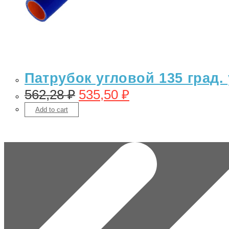
Патрубок угловой 135 град
562,28
₽
535,50
₽
Add to cart