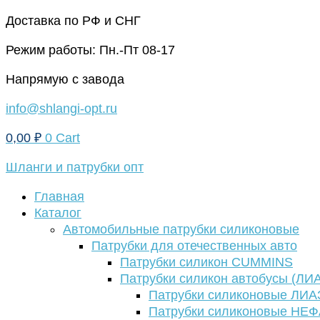
Перейти
Доставка по РФ и СНГ
к
Режим работы: Пн.-Пт 08-17
содержимому
Напрямую с завода
info@shlangi-opt.ru
0,00
₽
0
Cart
Шланги и патрубки опт
Главная
Каталог
Автомобильные патрубки силиконовые
Патрубки для отечественных авто
Патрубки силикон CUMMINS
Патрубки силикон автобусы (ЛИ
Патрубки силиконовые ЛИА
Патрубки силиконовые НЕ