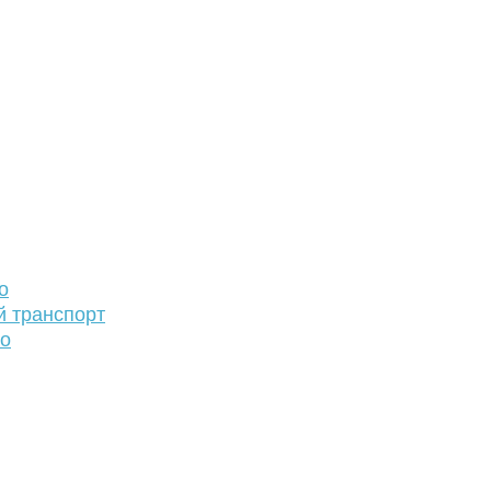
о
й транспорт
то