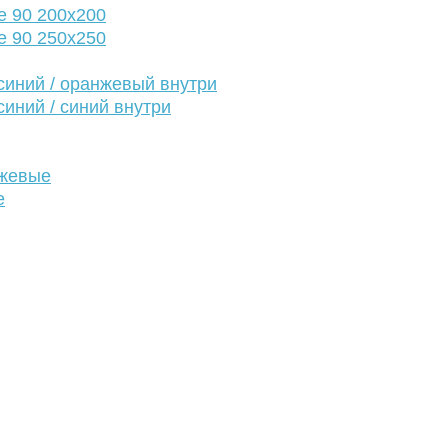
е 90 200х200
е 90 250х250
иний / оранжевый внутри
иний / синий внутри
нжевые
е