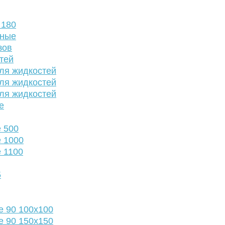
 180
нные
зов
тей
ля жидкостей
ля жидкостей
ля жидкостей
е
 500
 1000
 1100
5
е 90 100х100
е 90 150х150