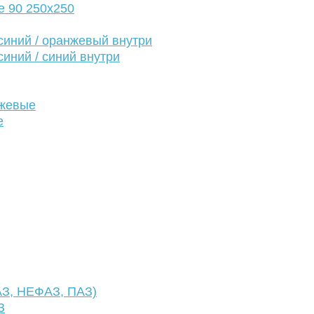
е 90 250х250
иний / оранжевый внутри
иний / синий внутри
нжевые
е
АЗ, НЕФАЗ, ПАЗ)
З