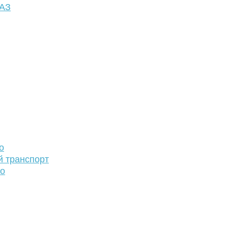
ФАЗ
о
й транспорт
то