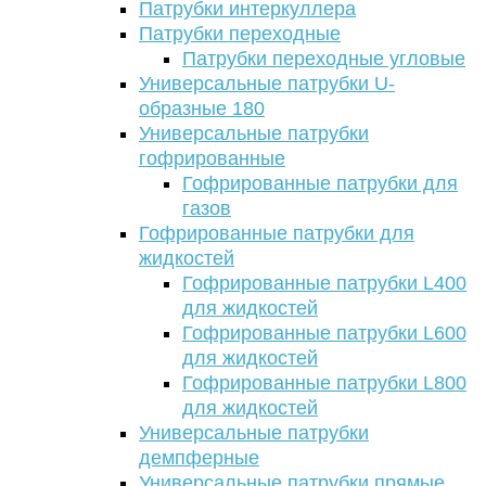
Патрубки интеркуллера
Патрубки переходные
Патрубки переходные угловые
Универсальные патрубки U-
образные 180
Универсальные патрубки
гофрированные
Гофрированные патрубки для
газов
Гофрированные патрубки для
жидкостей
Гофрированные патрубки L400
для жидкостей
Гофрированные патрубки L600
для жидкостей
Гофрированные патрубки L800
для жидкостей
Универсальные патрубки
демпферные
Универсальные патрубки прямые