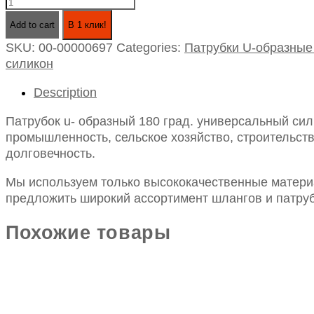
Патрубок
u-
Add to cart
В 1 клик!
образный
SKU:
00-00000697
Categories:
Патрубки U-образные
180
силикон
град.
универсальный
Description
силикон
id28,
Патрубок u- образный 180 град. универсальный сил
l102*84*102
промышленность, сельское хозяйство, строительств
quantity
долговечность.
Мы используем только высококачественные материа
предложить широкий ассортимент шлангов и патруб
Похожие товары