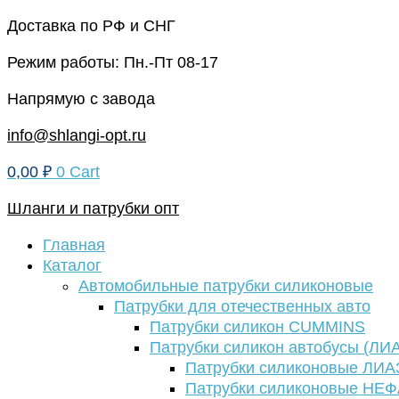
Перейти
Доставка по РФ и СНГ
к
Режим работы: Пн.-Пт 08-17
содержимому
Напрямую с завода
info@shlangi-opt.ru
0,00
₽
0
Cart
Шланги и патрубки опт
Главная
Каталог
Автомобильные патрубки силиконовые
Патрубки для отечественных авто
Патрубки силикон CUMMINS
Патрубки силикон автобусы (ЛИ
Патрубки силиконовые ЛИА
Патрубки силиконовые НЕ