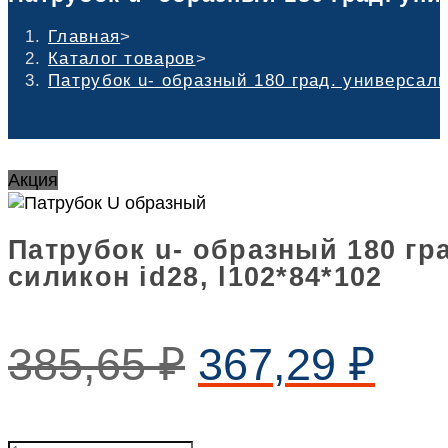
Главная
>
Каталог товаров
>
Патрубок u- образный 180 град. универсаль
Акция
Патрубок u- образный 180 гр
силикон id28, l102*84*102
385,65
₽
367,29
₽