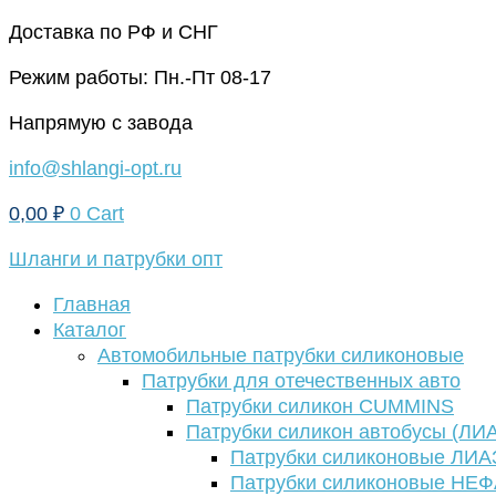
Перейти
Доставка по РФ и СНГ
к
Режим работы: Пн.-Пт 08-17
содержимому
Напрямую с завода
info@shlangi-opt.ru
0,00
₽
0
Cart
Шланги и патрубки опт
Главная
Каталог
Автомобильные патрубки силиконовые
Патрубки для отечественных авто
Патрубки силикон CUMMINS
Патрубки силикон автобусы (ЛИ
Патрубки силиконовые ЛИА
Патрубки силиконовые НЕ