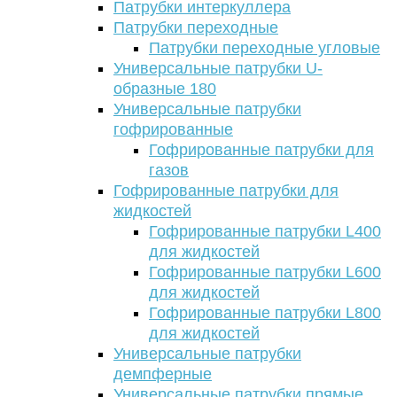
Патрубки интеркуллера
Патрубки переходные
Патрубки переходные угловые
Универсальные патрубки U-
образные 180
Универсальные патрубки
гофрированные
Гофрированные патрубки для
газов
Гофрированные патрубки для
жидкостей
Гофрированные патрубки L400
для жидкостей
Гофрированные патрубки L600
для жидкостей
Гофрированные патрубки L800
для жидкостей
Универсальные патрубки
демпферные
Универсальные патрубки прямые