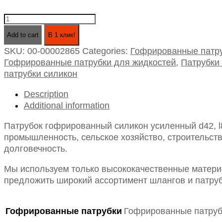
Патрубок
гофрированный
Add to cart
В 1 клик!
силикон
SKU:
00-00002865
Categories:
Гофрированные патру
усиленный
Гофрированные патрубки для жидкостей
,
Патрубки
d42,
патрубки силикон
l800
(для
Description
жидкостей)
Additional information
quantity
Патрубок гофрированный силикон усиленный d42, l
промышленность, сельское хозяйство, строительств
долговечность.
Мы используем только высококачественные материа
предложить широкий ассортимент шлангов и патруб
Гофрированные патрубки
Гофрированные патруб