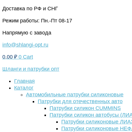
Перейти
Доставка по РФ и СНГ
к
Режим работы: Пн.-Пт 08-17
содержимому
Напрямую с завода
info@shlangi-opt.ru
0,00
₽
0
Cart
Шланги и патрубки опт
Главная
Каталог
Автомобильные патрубки силиконовые
Патрубки для отечественных авто
Патрубки силикон CUMMINS
Патрубки силикон автобусы (ЛИ
Патрубки силиконовые ЛИА
Патрубки силиконовые НЕ