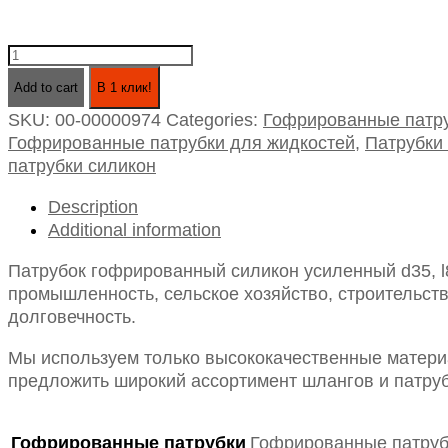
Патрубок
гофрированный
Add to cart
В 1 клик!
силикон
SKU:
00-00000974
Categories:
Гофрированные патру
усиленный
Гофрированные патрубки для жидкостей
,
Патрубки
d35,
патрубки силикон
l800
(для
Description
жидкостей)
Additional information
quantity
Патрубок гофрированный силикон усиленный d35, l
промышленность, сельское хозяйство, строительств
долговечность.
Мы используем только высококачественные материа
предложить широкий ассортимент шлангов и патруб
Гофрированные патрубки
Гофрированные патруб