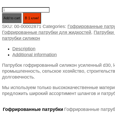
Патрубок
гофрированный
Add to cart
В 1 клик!
силикон
SKU:
00-00002871
Categories:
Гофрированные патру
усиленный
Гофрированные патрубки для жидкостей
,
Патрубки
d30,
патрубки силикон
l400
(для
Description
жидкостей)
Additional information
quantity
Патрубок гофрированный силикон усиленный d30, l
промышленность, сельское хозяйство, строительств
долговечность.
Мы используем только высококачественные материа
предложить широкий ассортимент шлангов и патруб
Гофрированные патрубки
Гофрированные патруб