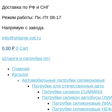
Перейти
Доставка по РФ и СНГ
к
Режим работы: Пн.-Пт 08-17
содержимому
Напрямую с завода
info@shlangi-opt.ru
0,00
₽
0
Cart
Шланги и патрубки опт
Главная
Каталог
Автомобильные патрубки силиконовые
Патрубки для отечественных авто
Патрубки силикон CUMMINS
Патрубки силикон автобусы (ЛИ
Патрубки силиконовые ЛИА
Патрубки силиконовые НЕ