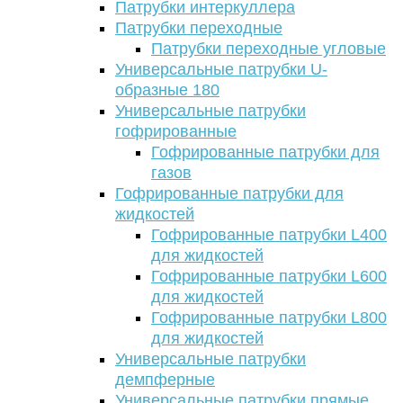
Патрубки интеркуллера
Патрубки переходные
Патрубки переходные угловые
Универсальные патрубки U-
образные 180
Универсальные патрубки
гофрированные
Гофрированные патрубки для
газов
Гофрированные патрубки для
жидкостей
Гофрированные патрубки L400
для жидкостей
Гофрированные патрубки L600
для жидкостей
Гофрированные патрубки L800
для жидкостей
Универсальные патрубки
демпферные
Универсальные патрубки прямые