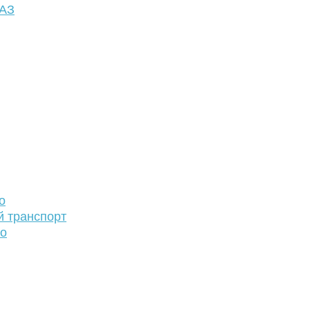
ФАЗ
о
й транспорт
то