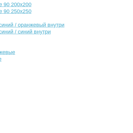
е 90 200х200
е 90 250х250
иний / оранжевый внутри
иний / синий внутри
нжевые
е