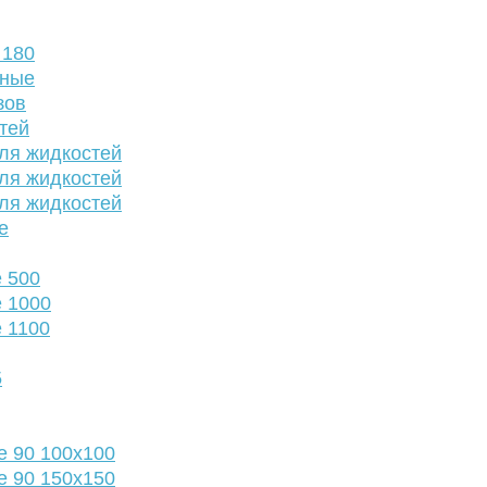
 180
нные
зов
тей
ля жидкостей
ля жидкостей
ля жидкостей
е
 500
 1000
 1100
5
е 90 100х100
е 90 150х150