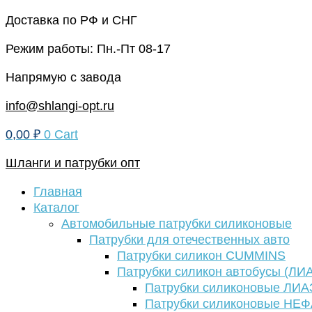
Перейти
Доставка по РФ и СНГ
к
Режим работы: Пн.-Пт 08-17
содержимому
Напрямую с завода
info@shlangi-opt.ru
0,00
₽
0
Cart
Шланги и патрубки опт
Главная
Каталог
Автомобильные патрубки силиконовые
Патрубки для отечественных авто
Патрубки силикон CUMMINS
Патрубки силикон автобусы (ЛИ
Патрубки силиконовые ЛИА
Патрубки силиконовые НЕ