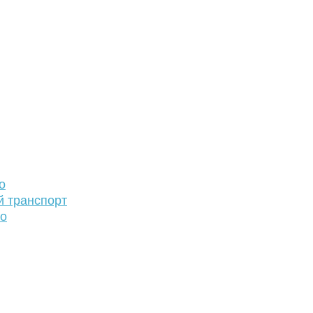
о
й транспорт
то