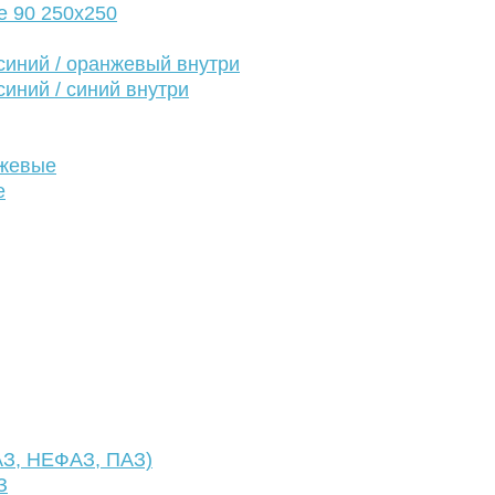
е 90 250х250
иний / оранжевый внутри
иний / синий внутри
нжевые
е
АЗ, НЕФАЗ, ПАЗ)
З