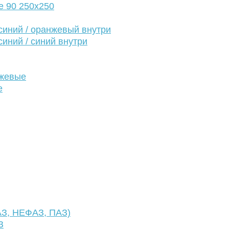
е 90 250х250
иний / оранжевый внутри
иний / синий внутри
нжевые
е
АЗ, НЕФАЗ, ПАЗ)
З