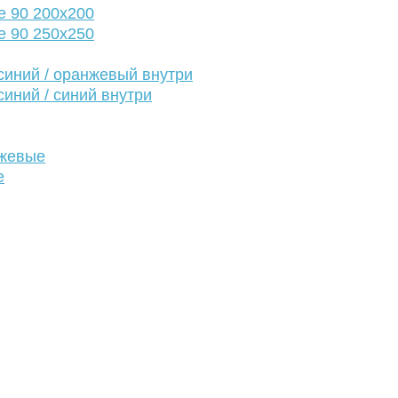
е 90 200х200
е 90 250х250
иний / оранжевый внутри
иний / синий внутри
нжевые
е