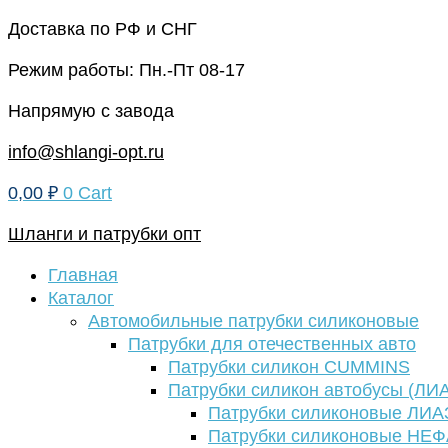
Перейти
Доставка по РФ и СНГ
к
Режим работы: Пн.-Пт 08-17
содержимому
Напрямую с завода
info@shlangi-opt.ru
0,00
₽
0
Cart
Шланги и патрубки опт
Главная
Каталог
Автомобильные патрубки силиконовые
Патрубки для отечественных авто
Патрубки силикон CUMMINS
Патрубки силикон автобусы (ЛИ
Патрубки силиконовые ЛИА
Патрубки силиконовые НЕ