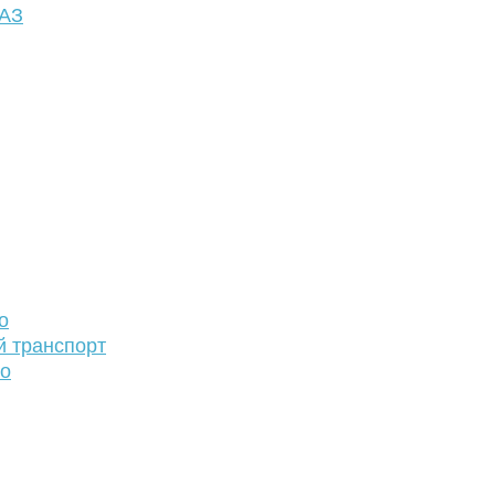
ФАЗ
о
й транспорт
то