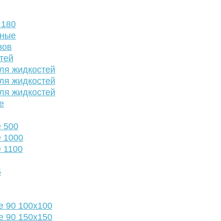
 180
нные
зов
тей
ля жидкостей
ля жидкостей
ля жидкостей
е
 500
 1000
 1100
5
е 90 100х100
е 90 150х150