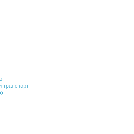
о
й транспорт
то