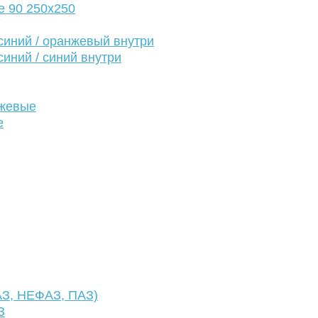
е 90 250х250
иний / оранжевый внутри
иний / синий внутри
нжевые
е
АЗ, НЕФАЗ, ПАЗ)
З