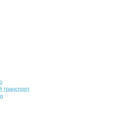
о
й транспорт
то