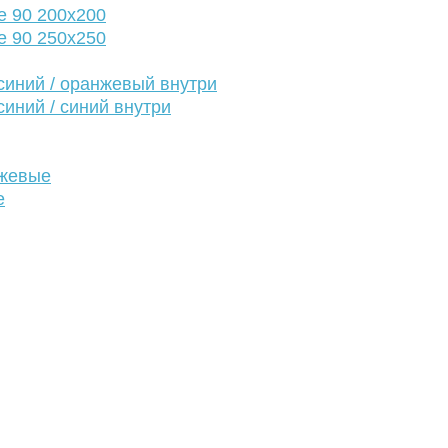
е 90 200х200
е 90 250х250
иний / оранжевый внутри
иний / синий внутри
нжевые
е