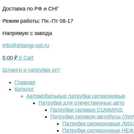
Перейти
Доставка по РФ и СНГ
к
Режим работы: Пн.-Пт 08-17
содержимому
Напрямую с завода
info@shlangi-opt.ru
0,00
₽
0
Cart
Шланги и патрубки опт
Главная
Каталог
Автомобильные патрубки силиконовые
Патрубки для отечественных авто
Патрубки силикон CUMMINS
Патрубки силикон автобусы (ЛИ
Патрубки силиконовые ЛИА
Патрубки силиконовые НЕ