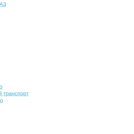
ФАЗ
о
й транспорт
то