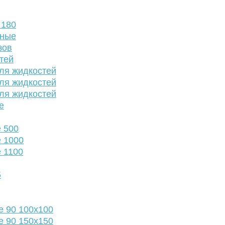
 180
нные
зов
тей
ля жидкостей
ля жидкостей
ля жидкостей
е
 500
 1000
 1100
5
е 90 100х100
е 90 150х150