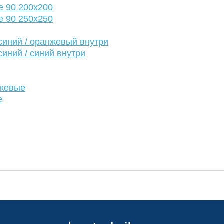
е 90 200х200
е 90 250х250
иний / оранжевый внутри
иний / синий внутри
нжевые
е