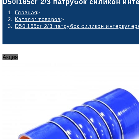
D50l165cr 2/3 патрубок силикон инт
Главная
>
Каталог товаров
>
D50l165cr 2/3 патрубок силикон интеркулер
Акция