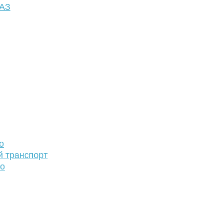
ФАЗ
о
й транспорт
то