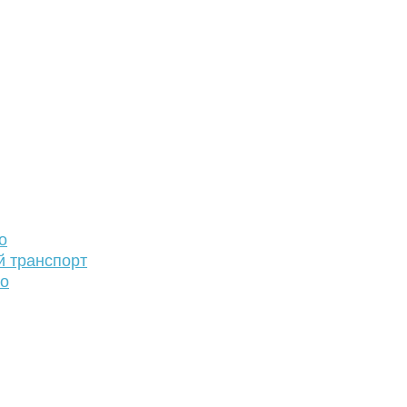
о
й транспорт
то