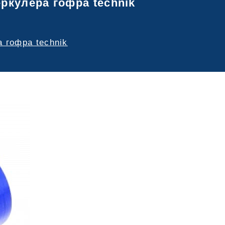
еркулера гофра technik
а гофра technik