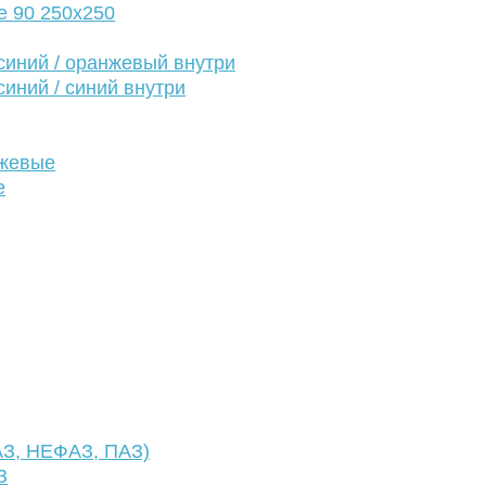
е 90 250х250
иний / оранжевый внутри
иний / синий внутри
нжевые
е
АЗ, НЕФАЗ, ПАЗ)
З