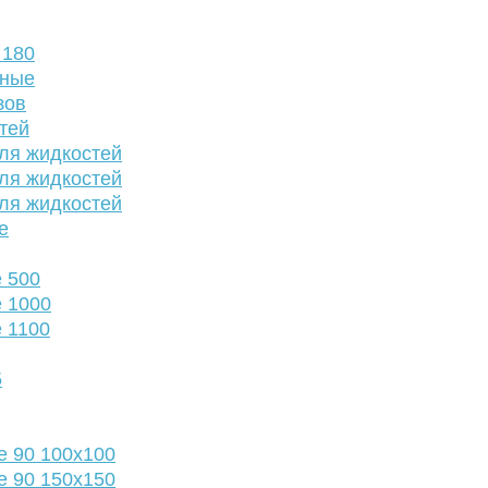
 180
нные
зов
тей
ля жидкостей
ля жидкостей
ля жидкостей
е
 500
 1000
 1100
5
е 90 100х100
е 90 150х150