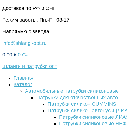
Перейти
Доставка по РФ и СНГ
к
Режим работы: Пн.-Пт 08-17
содержимому
Напрямую с завода
info@shlangi-opt.ru
0,00
₽
0
Cart
Шланги и патрубки опт
Главная
Каталог
Автомобильные патрубки силиконовые
Патрубки для отечественных авто
Патрубки силикон CUMMINS
Патрубки силикон автобусы (ЛИ
Патрубки силиконовые ЛИА
Патрубки силиконовые НЕ