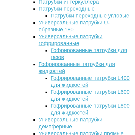
Патрубки интеркуллера
Патрубки переходные
Патрубки переходные угловые
Универсальные патрубки U-
образные 180
Универсальные патрубки
гофрированные
Гофрированные патрубки для
газов
Гофрированные патрубки для
жидкостей
Гофрированные патрубки L400
для жидкостей
Гофрированные патрубки L600
для жидкостей
Гофрированные патрубки L800
для жидкостей
Универсальные патрубки
демпферные
Универсальные патрубки прямые