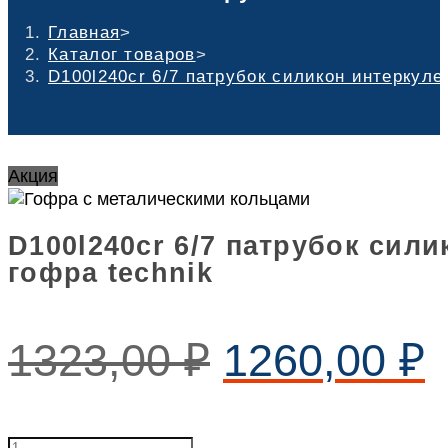
Главная
>
Каталог товаров
>
D100l240cr 6/7 патрубок силикон интеркуле
Акция
D100l240cr 6/7 патрубок сил
гофра technik
1323,00
₽
1260,00
₽
D100l240cr