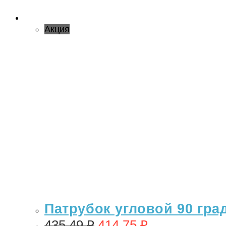
Акция
Патрубок угловой 90 гра
435,49
₽
414,75
₽