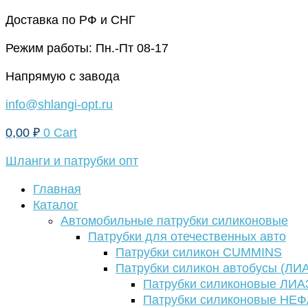
Перейти
Доставка по РФ и СНГ
к
Режим работы: Пн.-Пт 08-17
содержимому
Напрямую с завода
info@shlangi-opt.ru
0,00
₽
0
Cart
Шланги и патрубки опт
Главная
Каталог
Автомобильные патрубки силиконовые
Патрубки для отечественных авто
Патрубки силикон CUMMINS
Патрубки силикон автобусы (ЛИ
Патрубки силиконовые ЛИА
Патрубки силиконовые НЕ