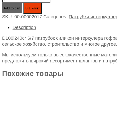
6/7
Add to cart
В 1 клик!
патрубок
SKU:
00-00002017
Categories:
Патрубки интеркулле
силикон
интеркулера
Description
гофра
technik
D100l240cr 6/7 патрубок силикон интеркулера гофр
quantity
сельское хозяйство, строительство и многое другое
Мы используем только высококачественные материа
предложить широкий ассортимент шлангов и патруб
Похожие товары