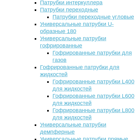
Патрубки интеркуллера
Патрубки переходные
Патрубки переходные угловые
Универсальные патрубки U-
образные 180
Универсальные патрубки
гофрированные
Гофрированные патрубки для
газов
Гофрированные патрубки для
жидкостей
Гофрированные патрубки L400
для жидкостей
Гофрированные патрубки L600
для жидкостей
Гофрированные патрубки L800
для жидкостей
Универсальные патрубки
демпферные
Универсальные патрубки прямые