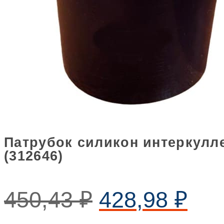
Патрубок силикон интеркулле
(312646)
450,43
₽
428,98
₽