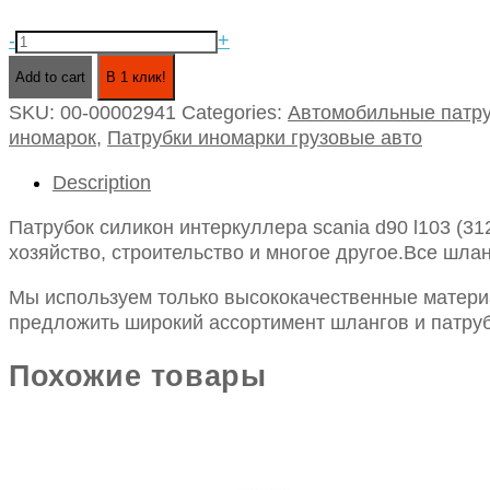
Патрубок
-
+
силикон
Add to cart
В 1 клик!
интеркуллера
SKU:
00-00002941
Categories:
Автомобильные патру
scania
иномарок
,
Патрубки иномарки грузовые авто
d90
l103
Description
(312646)
quantity
Патрубок силикон интеркуллера scania d90 l103 (3
хозяйство, строительство и многое другое.Все шлан
Мы используем только высококачественные материа
предложить широкий ассортимент шлангов и патруб
Похожие товары