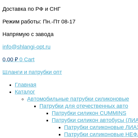
Перейти
Доставка по РФ и СНГ
к
Режим работы: Пн.-Пт 08-17
содержимому
Напрямую с завода
info@shlangi-opt.ru
0,00
₽
0
Cart
Шланги и патрубки опт
Главная
Каталог
Автомобильные патрубки силиконовые
Патрубки для отечественных авто
Патрубки силикон CUMMINS
Патрубки силикон автобусы (ЛИ
Патрубки силиконовые ЛИА
Патрубки силиконовые НЕ