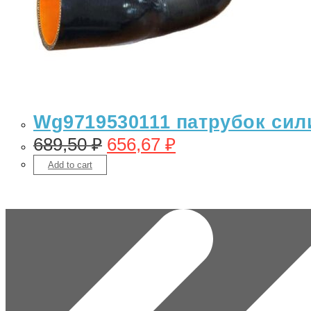
Wg9719530111 патрубок сил
689,50
₽
656,67
₽
Add to cart