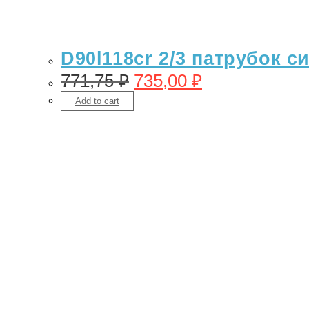
D90l118cr 2/3 патрубок с
771,75
₽
735,00
₽
Add to cart