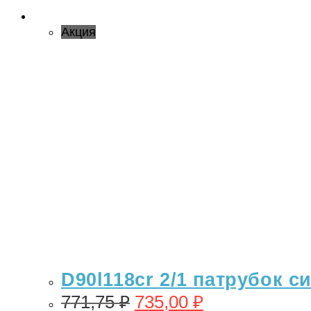
Акция
D90l118cr 2/1 патрубок с
771,75
₽
735,00
₽