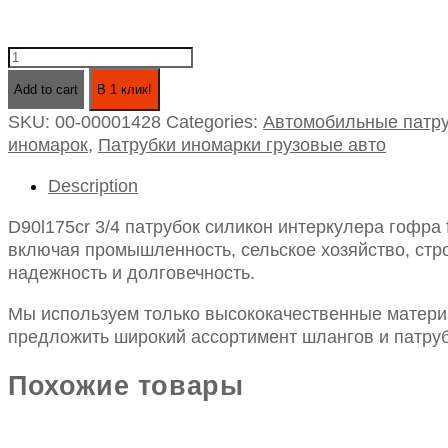
D90l175cr
3/4
Add to cart
В 1 клик!
патрубок
SKU:
00-00001428
Categories:
Автомобильные патру
силикон
иномарок
,
Патрубки иномарки грузовые авто
интеркулера
гофра
Description
ford
truck
D90l175cr 3/4 патрубок силикон интеркулера гофра f
cargo
включая промышленность, сельское хозяйство, стро
ii
надежность и долговечность.
(2005>),
iveco
Мы используем только высококачественные материа
technik
предложить широкий ассортимент шлангов и патруб
quantity
Похожие товары