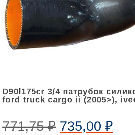
D90l175cr 3/4 патрубок сили
ford truck cargo ii (2005>), iv
771,75
₽
735,00
₽