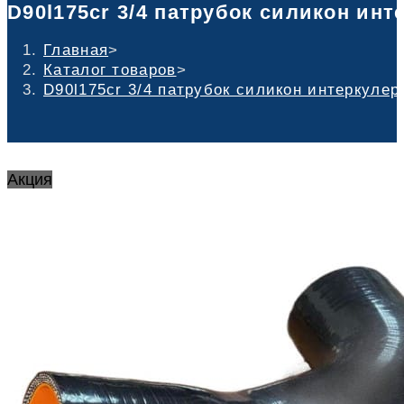
D90l175cr 3/4 патрубок силикон интер
Главная
>
Каталог товаров
>
D90l175cr 3/4 патрубок силикон интеркулера 
Акция