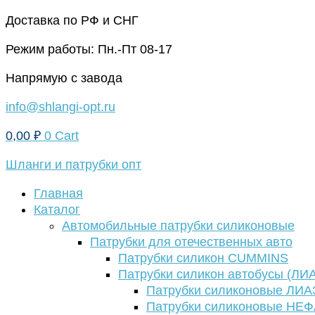
Перейти
Доставка по РФ и СНГ
к
Режим работы: Пн.-Пт 08-17
содержимому
Напрямую с завода
info@shlangi-opt.ru
0,00
₽
0
Cart
Шланги и патрубки опт
Главная
Каталог
Автомобильные патрубки силиконовые
Патрубки для отечественных авто
Патрубки силикон CUMMINS
Патрубки силикон автобусы (ЛИ
Патрубки силиконовые ЛИА
Патрубки силиконовые НЕ