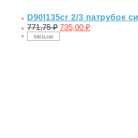
D90l135cr 2/3 патрубок с
771,75
₽
735,00
₽
Add to cart