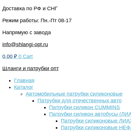
Перейти
Доставка по РФ и СНГ
к
Режим работы: Пн.-Пт 08-17
содержимому
Напрямую с завода
info@shlangi-opt.ru
0,00
₽
0
Cart
Шланги и патрубки опт
Главная
Каталог
Автомобильные патрубки силиконовые
Патрубки для отечественных авто
Патрубки силикон CUMMINS
Патрубки силикон автобусы (ЛИ
Патрубки силиконовые ЛИА
Патрубки силиконовые НЕ