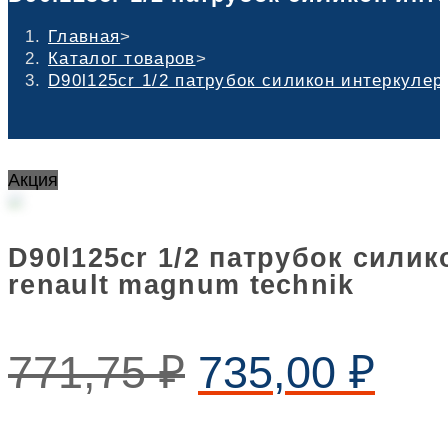
Главная
>
Каталог товаров
>
D90l125cr 1/2 патрубок силикон интеркулер
Акция
D90l125cr 1/2 патрубок сили
renault magnum technik
771,75
₽
735,00
₽