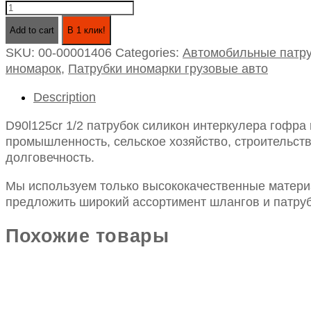
D90l125cr
1/2
Add to cart
В 1 клик!
патрубок
SKU:
00-00001406
Categories:
Автомобильные патру
силикон
иномарок
,
Патрубки иномарки грузовые авто
интеркулера
гофра
Description
renault
magnum
D90l125cr 1/2 патрубок силикон интеркулера гофра
technik
промышленность, сельское хозяйство, строительств
quantity
долговечность.
Мы используем только высококачественные материа
предложить широкий ассортимент шлангов и патруб
Похожие товары