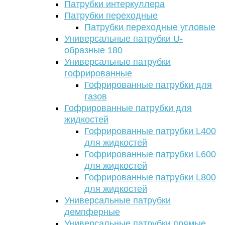
Патрубки интеркуллера
Патрубки переходные
Патрубки переходные угловые
Универсальные патрубки U-
образные 180
Универсальные патрубки
гофрированные
Гофрированные патрубки для
газов
Гофрированные патрубки для
жидкостей
Гофрированные патрубки L400
для жидкостей
Гофрированные патрубки L600
для жидкостей
Гофрированные патрубки L800
для жидкостей
Универсальные патрубки
демпферные
Универсальные патрубки прямые