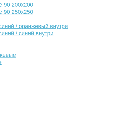
е 90 200х200
е 90 250х250
иний / оранжевый внутри
иний / синий внутри
нжевые
е