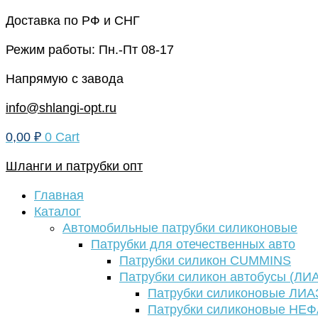
Перейти
Доставка по РФ и СНГ
к
Режим работы: Пн.-Пт 08-17
содержимому
Напрямую с завода
info@shlangi-opt.ru
0,00
₽
0
Cart
Шланги и патрубки опт
Главная
Каталог
Автомобильные патрубки силиконовые
Патрубки для отечественных авто
Патрубки силикон CUMMINS
Патрубки силикон автобусы (ЛИ
Патрубки силиконовые ЛИА
Патрубки силиконовые НЕ