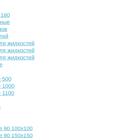
 180
нные
зов
тей
ля жидкостей
ля жидкостей
ля жидкостей
е
 500
 1000
 1100
5
е 90 100х100
е 90 150х150