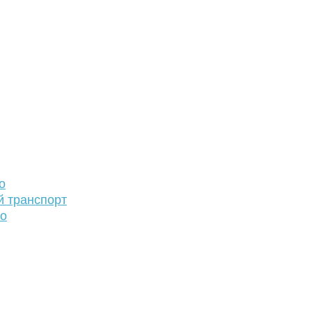
о
й транспорт
то