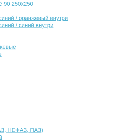
е 90 250х250
иний / оранжевый внутри
иний / синий внутри
нжевые
е
АЗ, НЕФАЗ, ПАЗ)
З