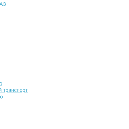
ФАЗ
о
й транспорт
то