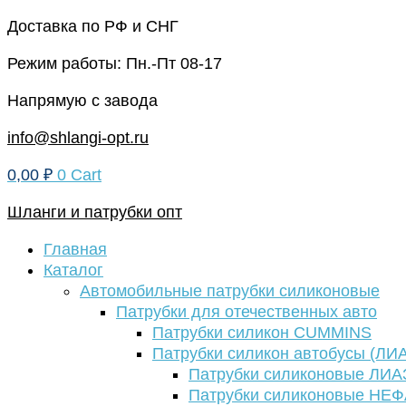
Перейти
Доставка по РФ и СНГ
к
Режим работы: Пн.-Пт 08-17
содержимому
Напрямую с завода
info@shlangi-opt.ru
0,00
₽
0
Cart
Шланги и патрубки опт
Главная
Каталог
Автомобильные патрубки силиконовые
Патрубки для отечественных авто
Патрубки силикон CUMMINS
Патрубки силикон автобусы (ЛИ
Патрубки силиконовые ЛИА
Патрубки силиконовые НЕ