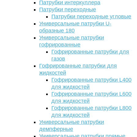
Патрубки интеркуллера
Патрубки переходные
Патрубки переходные угловые
Универсальные патрубки U-
образные 180
Универсальные патрубки
гофрированные
Гофрированные патрубки для
газов
Гофрированные патрубки для
жидкостей
Гофрированные патрубки L400
для жидкостей
Гофрированные патрубки L600
для жидкостей
Гофрированные патрубки L800
для жидкостей
Универсальные патрубки
демпферные
Универсальные патрубки прямые