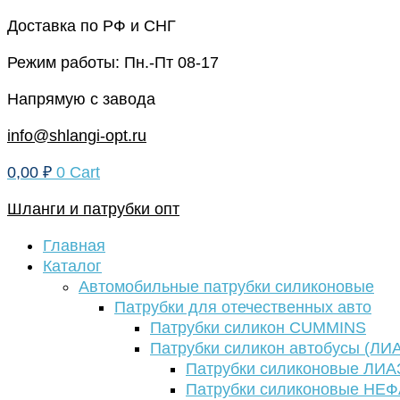
Перейти
Доставка по РФ и СНГ
к
Режим работы: Пн.-Пт 08-17
содержимому
Напрямую с завода
info@shlangi-opt.ru
0,00
₽
0
Cart
Шланги и патрубки опт
Главная
Каталог
Автомобильные патрубки силиконовые
Патрубки для отечественных авто
Патрубки силикон CUMMINS
Патрубки силикон автобусы (ЛИ
Патрубки силиконовые ЛИА
Патрубки силиконовые НЕ