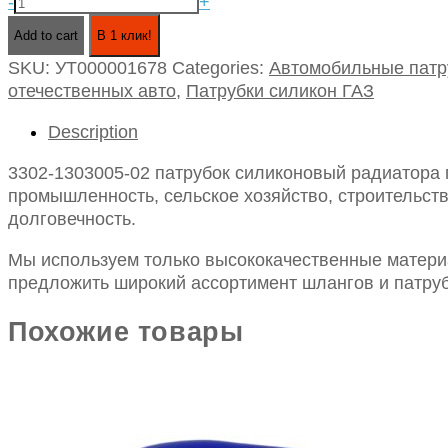
3302-
-
+
1303005-
Add to cart
В 1 клик!
02
SKU:
УТ000001678
Categories:
Автомобильные патр
патрубок
отечественных авто
,
Патрубки силикон ГАЗ
силиконовый
радиатора
Description
газ
3302
3302-1303005-02 патрубок силиконовый радиатора г
(дв.
промышленность, сельское хозяйство, строительств
крайслер)
долговечность.
нижний
quantity
Мы используем только высококачественные материа
предложить широкий ассортимент шлангов и патруб
Похожие товары