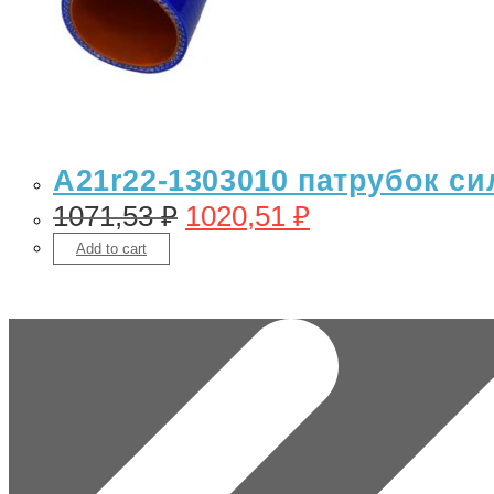
A21r22-1303010 патрубок с
1071,53
₽
1020,51
₽
Add to cart