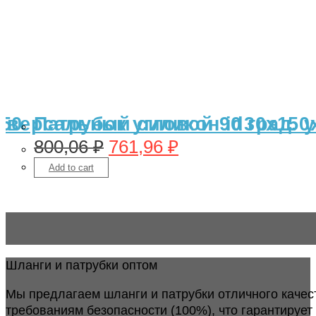
150
ниверсальный силикон id30х150
Патрубок угловой 90 град.
800,06
₽
761,96
₽
Add to cart
Шланги и патрубки оптом
Мы предлагаем шланги и патрубки отличного качес
требованиям безопасности (100%), что гарантирует