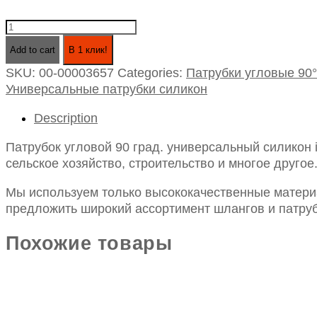
Патрубок
угловой
Add to cart
В 1 клик!
90
SKU:
00-00003657
Categories:
Патрубки угловые 90°
град.
Универсальные патрубки силикон
универсальный
силикон
Description
id28х150х150
quantity
Патрубок угловой 90 град. универсальный силикон
сельское хозяйство, строительство и многое другое
Мы используем только высококачественные материа
предложить широкий ассортимент шлангов и патруб
Похожие товары