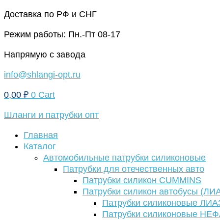
Перейти
Доставка по РФ и СНГ
к
Режим работы: Пн.-Пт 08-17
содержимому
Напрямую с завода
info@shlangi-opt.ru
0,00
₽
0
Cart
Шланги и патрубки опт
Главная
Каталог
Автомобильные патрубки силиконовые
Патрубки для отечественных авто
Патрубки силикон CUMMINS
Патрубки силикон автобусы (ЛИ
Патрубки силиконовые ЛИА
Патрубки силиконовые НЕ