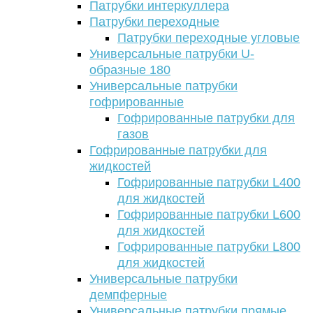
Патрубки интеркуллера
Патрубки переходные
Патрубки переходные угловые
Универсальные патрубки U-
образные 180
Универсальные патрубки
гофрированные
Гофрированные патрубки для
газов
Гофрированные патрубки для
жидкостей
Гофрированные патрубки L400
для жидкостей
Гофрированные патрубки L600
для жидкостей
Гофрированные патрубки L800
для жидкостей
Универсальные патрубки
демпферные
Универсальные патрубки прямые