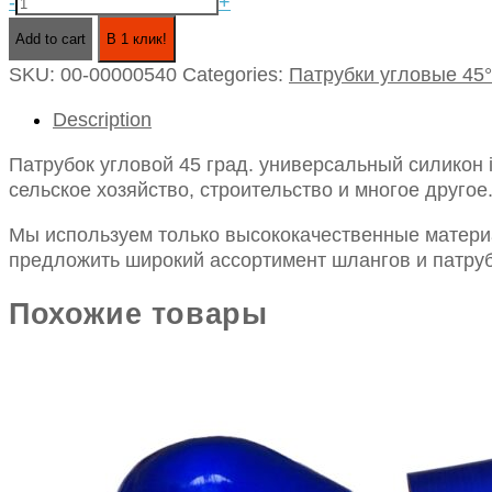
Патрубок
-
+
угловой
Add to cart
В 1 клик!
45
SKU:
00-00000540
Categories:
Патрубки угловые 45°
град.
универсальный
Description
силикон
id50х150х150
Патрубок угловой 45 град. универсальный силикон
quantity
сельское хозяйство, строительство и многое другое
Мы используем только высококачественные материа
предложить широкий ассортимент шлангов и патруб
Похожие товары