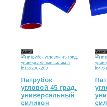
Акция
Акция
Патрубок
Пат
угловой 45 град.
угл
универсальный
ун
силикон
си