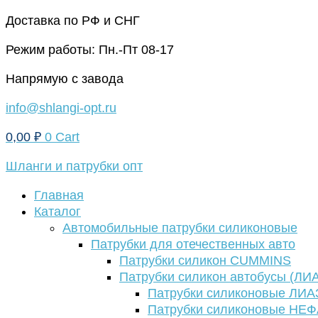
Перейти
Доставка по РФ и СНГ
к
Режим работы: Пн.-Пт 08-17
содержимому
Напрямую с завода
info@shlangi-opt.ru
0,00
₽
0
Cart
Шланги и патрубки опт
Главная
Каталог
Автомобильные патрубки силиконовые
Патрубки для отечественных авто
Патрубки силикон CUMMINS
Патрубки силикон автобусы (ЛИ
Патрубки силиконовые ЛИА
Патрубки силиконовые НЕ