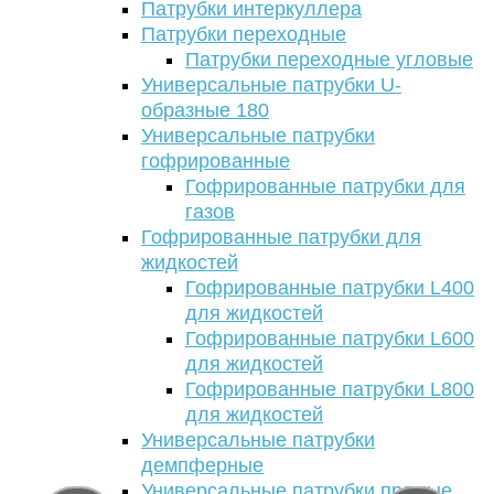
Патрубки интеркуллера
Патрубки переходные
Патрубки переходные угловые
Универсальные патрубки U-
образные 180
Универсальные патрубки
гофрированные
Гофрированные патрубки для
газов
Гофрированные патрубки для
жидкостей
Гофрированные патрубки L400
для жидкостей
Гофрированные патрубки L600
для жидкостей
Гофрированные патрубки L800
для жидкостей
Универсальные патрубки
демпферные
Универсальные патрубки прямые