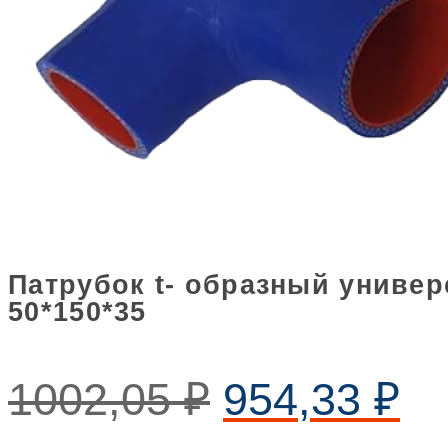
Патрубок t- образный униве
50*150*35
1002,05
₽
954,33
₽