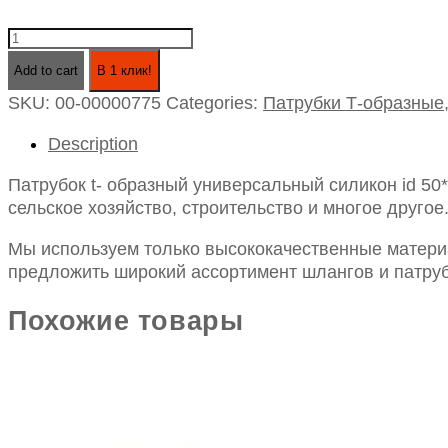
Патрубок
t-
Add to cart
В 1 клик!
образный
SKU:
00-00000775
Categories:
Патрубки Т-образные
универсальный
силикон
Description
id
50*150*35
Патрубок t- образный универсальный силикон id 5
quantity
сельское хозяйство, строительство и многое другое
Мы используем только высококачественные материа
предложить широкий ассортимент шлангов и патруб
Похожие товары