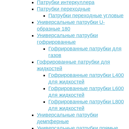
Патрубки интеркуллера
Патрубки переходные
Патрубки переходные угловые
Универсальные патрубки U-
образные 180
Универсальные патрубки
гофрированные
Гофрированные патрубки для
газов
Гофрированные патрубки для
жидкостей
Гофрированные патрубки L400
для жидкостей
Гофрированные патрубки L600
для жидкостей
Гофрированные патрубки L800
для жидкостей
Универсальные патрубки
демпферные
Универсальные патрубки прямые