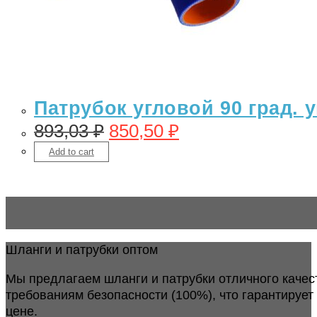
Патрубок угловой 90 град.
893,03
₽
850,50
₽
Add to cart
Шланги и патрубки оптом
Мы предлагаем шланги и патрубки отличного качес
требованиям безопасности (100%), что гарантирует
цене.