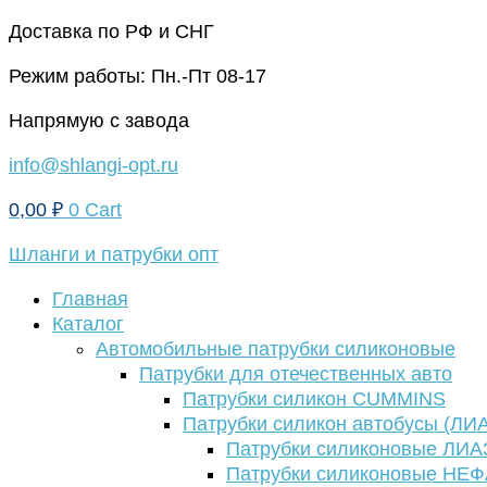
Перейти
Доставка по РФ и СНГ
к
Режим работы: Пн.-Пт 08-17
содержимому
Напрямую с завода
info@shlangi-opt.ru
0,00
₽
0
Cart
Шланги и патрубки опт
Главная
Каталог
Автомобильные патрубки силиконовые
Патрубки для отечественных авто
Патрубки силикон CUMMINS
Патрубки силикон автобусы (ЛИ
Патрубки силиконовые ЛИА
Патрубки силиконовые НЕ