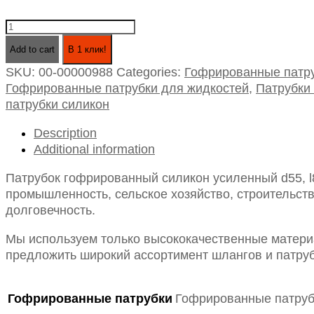
Патрубок
гофрированный
Add to cart
В 1 клик!
силикон
SKU:
00-00000988
Categories:
Гофрированные патру
усиленный
Гофрированные патрубки для жидкостей
,
Патрубки
d55,
патрубки силикон
l800
(для
Description
жидкостей)
Additional information
quantity
Патрубок гофрированный силикон усиленный d55, l
промышленность, сельское хозяйство, строительств
долговечность.
Мы используем только высококачественные материа
предложить широкий ассортимент шлангов и патруб
Гофрированные патрубки
Гофрированные патруб