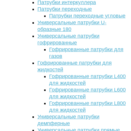
Патрубки интеркуллера
Патрубки переходные
Патрубки переходные угловые
Универсальные патрубки U-
образные 180
Универсальные патрубки
гофрированные
Гофрированные патрубки для
газов
Гофрированные патрубки для
жидкостей
Гофрированные патрубки L400
для жидкостей
Гофрированные патрубки L600
для жидкостей
Гофрированные патрубки L800
для жидкостей
Универсальные патрубки
демпферные
Универсальные патрубки прямые