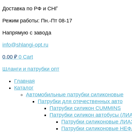
Перейти
Доставка по РФ и СНГ
к
Режим работы: Пн.-Пт 08-17
содержимому
Напрямую с завода
info@shlangi-opt.ru
0,00
₽
0
Cart
Шланги и патрубки опт
Главная
Каталог
Автомобильные патрубки силиконовые
Патрубки для отечественных авто
Патрубки силикон CUMMINS
Патрубки силикон автобусы (ЛИ
Патрубки силиконовые ЛИА
Патрубки силиконовые НЕ