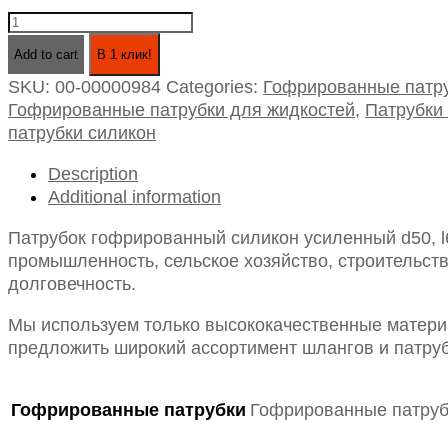
Патрубок
гофрированный
Add to cart
В 1 клик!
силикон
SKU:
00-00000984
Categories:
Гофрированные патру
усиленный
Гофрированные патрубки для жидкостей
,
Патрубки
d50,
патрубки силикон
l600
(для
Description
жидкостей)
Additional information
quantity
Патрубок гофрированный силикон усиленный d50, l
промышленность, сельское хозяйство, строительств
долговечность.
Мы используем только высококачественные материа
предложить широкий ассортимент шлангов и патруб
Гофрированные патрубки
Гофрированные патруб