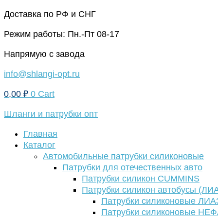
Перейти
Доставка по РФ и СНГ
к
Режим работы: Пн.-Пт 08-17
содержимому
Напрямую с завода
info@shlangi-opt.ru
0,00
₽
0
Cart
Шланги и патрубки опт
Главная
Каталог
Автомобильные патрубки силиконовые
Патрубки для отечественных авто
Патрубки силикон CUMMINS
Патрубки силикон автобусы (ЛИ
Патрубки силиконовые ЛИА
Патрубки силиконовые НЕ